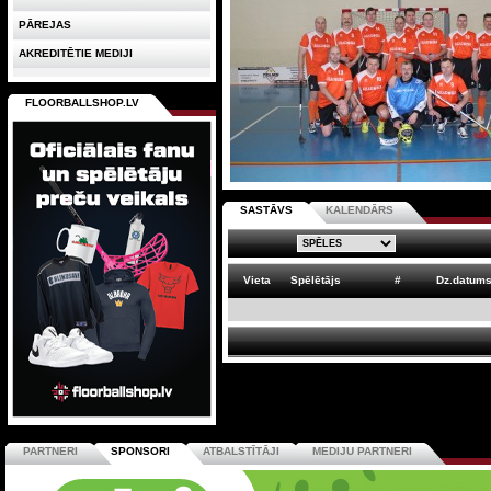
PĀREJAS
AKREDITĒTIE MEDIJI
FLOORBALLSHOP.LV
SASTĀVS
KALENDĀRS
Vieta
Spēlētājs
#
Dz.datum
PARTNERI
SPONSORI
ATBALSTĪTĀJI
MEDIJU PARTNERI