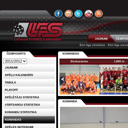
JAUNUMI
ČEMPIO
Elvi līga vīriešiem
Elvi līga siev
ČEMPIONĀTS
KOMANDAS
Ekskurzeme
LINO.lv
JAUNUMI
SPĒĻU KALENDĀRS
TABULA
PLAYOFF
SPĒLĒTĀJU STATISTIKA
KOMANDA
VĀRTSARGU STATISTIKA
KOMANDU STATISTIKA
KOMANDAS
SPĒLES NOTEIKUMI