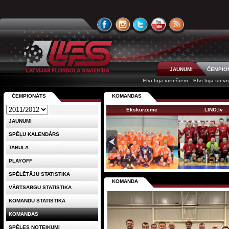
JAUNUMI
ČEMPIO
Elvi līga vīriešiem
Elvi līga siev
ČEMPIONĀTS
KOMANDAS
Ekskurzeme
LINO.lv
JAUNUMI
SPĒĻU KALENDĀRS
TABULA
PLAYOFF
SPĒLĒTĀJU STATISTIKA
KOMANDA
VĀRTSARGU STATISTIKA
KOMANDU STATISTIKA
KOMANDAS
SPĒLES NOTEIKUMI