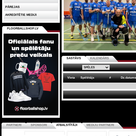
PĀREJAS
AKREDITĒTIE MEDIJI
FLOORBALLSHOP.LV
SASTĀVS
KALENDĀRS
Vieta
Spēlētājs
#
Dz.datum
PARTNERI
SPONSORI
ATBALSTĪTĀJI
MEDIJU PARTNERI