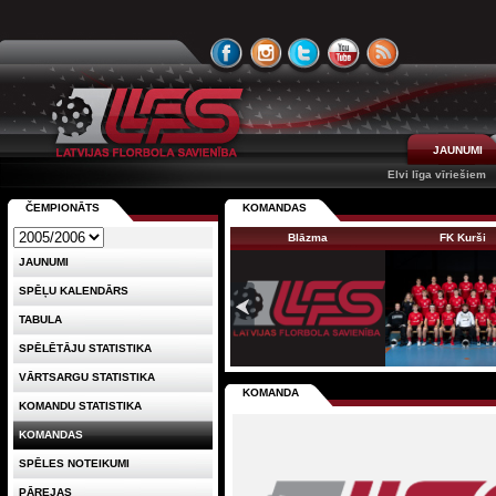
JAUNUMI
Elvi līga vīriešiem
ČEMPIONĀTS
KOMANDAS
Blāzma
FK Kurši
JAUNUMI
SPĒĻU KALENDĀRS
TABULA
SPĒLĒTĀJU STATISTIKA
VĀRTSARGU STATISTIKA
KOMANDA
KOMANDU STATISTIKA
KOMANDAS
SPĒLES NOTEIKUMI
PĀREJAS