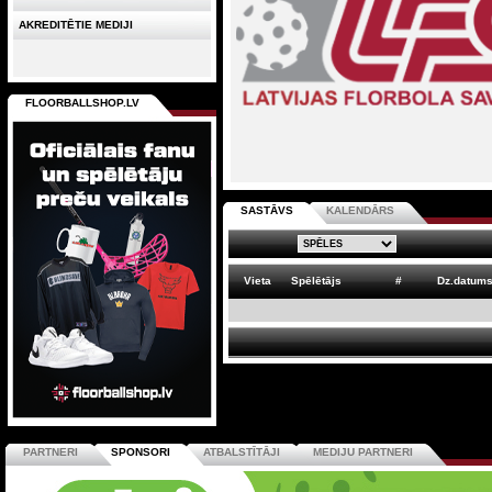
AKREDITĒTIE MEDIJI
FLOORBALLSHOP.LV
SASTĀVS
KALENDĀRS
Vieta
Spēlētājs
#
Dz.datum
PARTNERI
SPONSORI
ATBALSTĪTĀJI
MEDIJU PARTNERI