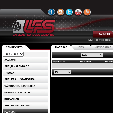
JAUNUMI
Elvi līga vīriešiem
ČEMPIONĀTS
PĀREJAS
ĪRES
VIENOŠANĀS
JAUNUMI
Spēlētājs
Uz klubu
Uz ko
SPĒĻU KALENDĀRS
TABULA
SPĒLĒTĀJU STATISTIKA
VĀRTSARGU STATISTIKA
KOMANDU STATISTIKA
KOMANDAS
SPĒLES NOTEIKUMI
PĀREJAS