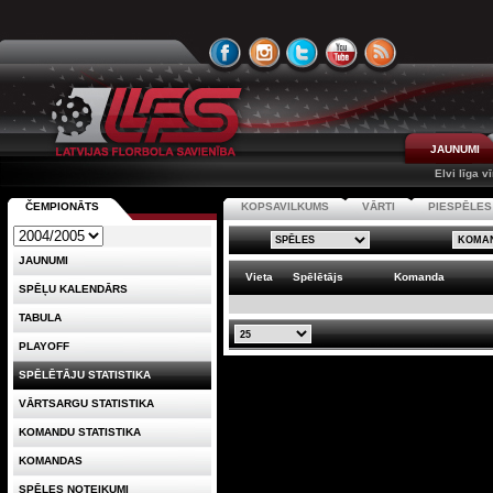
JAUNUMI
Elvi līga v
ČEMPIONĀTS
KOPSAVILKUMS
VĀRTI
PIESPĒLES
JAUNUMI
Vieta
Spēlētājs
Komanda
SPĒĻU KALENDĀRS
TABULA
PLAYOFF
SPĒLĒTĀJU STATISTIKA
VĀRTSARGU STATISTIKA
KOMANDU STATISTIKA
KOMANDAS
SPĒLES NOTEIKUMI