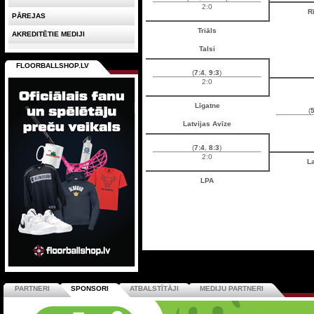
2:0
R
PĀREJAS
Triāls
AKREDITĒTIE MEDIJI
Talsi
FLOORBALLSHOP.LV
(
7:4
,
9:3
)
2:0
Līgatne
(
5
Latvijas Avīze
(
7:4
,
8:3
)
2:0
La
LPA
PARTNERI
SPONSORI
ATBALSTĪTĀJI
MEDIJU PARTNERI