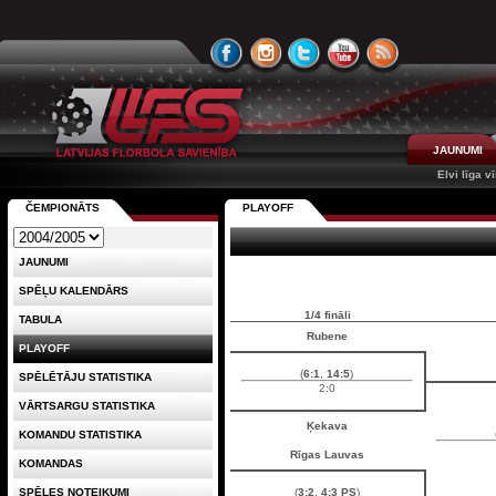
JAUNUMI
Elvi līga v
ČEMPIONĀTS
PLAYOFF
JAUNUMI
SPĒĻU KALENDĀRS
1/4 fināli
TABULA
Rubene
PLAYOFF
(
6:1
,
14:5
)
SPĒLĒTĀJU STATISTIKA
2:0
VĀRTSARGU STATISTIKA
Ķekava
KOMANDU STATISTIKA
Rīgas Lauvas
KOMANDAS
SPĒLES NOTEIKUMI
(
3:2
,
4:3 PS
)