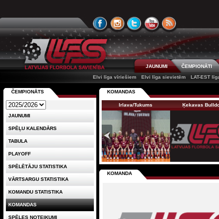
JAUNUMI
ČEMPIONĀTI
Elvi līga vīriešiem
Elvi līga sievietēm
LAT-EST līg
ČEMPIONĀTS
KOMANDAS
Irlava/Tukums
Ķekavas Bulld
JAUNUMI
SPĒĻU KALENDĀRS
TABULA
PLAYOFF
SPĒLĒTĀJU STATISTIKA
KOMANDA
VĀRTSARGU STATISTIKA
KOMANDU STATISTIKA
KOMANDAS
SPĒLES NOTEIKUMI