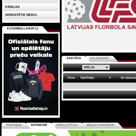
PĀREJAS
AKREDITĒTIE MEDIJI
FLOORBALLSHOP.LV
SASTĀVS
KALENDĀRS
Vieta
Spēlētājs
#
Dz.datum
PARTNERI
SPONSORI
ATBALSTĪTĀJI
MEDIJU PARTNERI