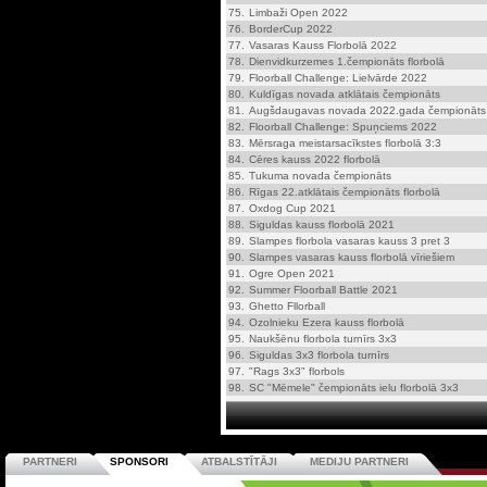
75.
Limbaži Open 2022
76.
BorderCup 2022
77.
Vasaras Kauss Florbolā 2022
78.
Dienvidkurzemes 1.čempionāts florbolā
79.
Floorball Challenge: Lielvārde 2022
80.
Kuldīgas novada atklātais čempionāts
81.
Augšdaugavas novada 2022.gada čempionāts
82.
Floorball Challenge: Spuņciems 2022
83.
Mērsraga meistarsacīkstes florbolā 3:3
84.
Cēres kauss 2022 florbolā
85.
Tukuma novada čempionāts
86.
Rīgas 22.atklātais čempionāts florbolā
87.
Oxdog Cup 2021
88.
Siguldas kauss florbolā 2021
89.
Slampes florbola vasaras kauss 3 pret 3
90.
Slampes vasaras kauss florbolā vīriešiem
91.
Ogre Open 2021
92.
Summer Floorball Battle 2021
93.
Ghetto Fllorball
94.
Ozolnieku Ezera kauss florbolā
95.
Naukšēnu florbola turnīrs 3x3
96.
Siguldas 3x3 florbola turnīrs
97.
"Rags 3x3" florbols
98.
SC "Mēmele" čempionāts ielu florbolā 3x3
PARTNERI
SPONSORI
ATBALSTĪTĀJI
MEDIJU PARTNERI