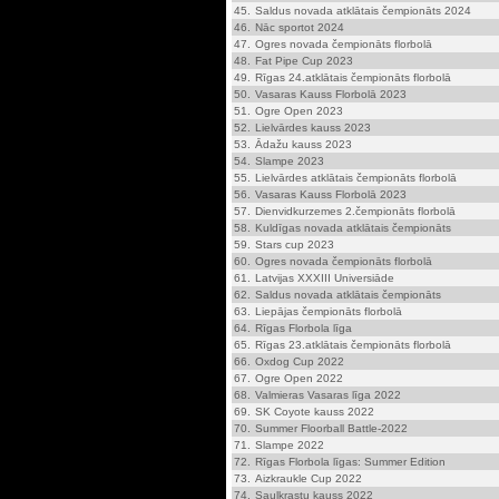
45.
Saldus novada atklātais čempionāts 2024
46.
Nāc sportot 2024
47.
Ogres novada čempionāts florbolā
48.
Fat Pipe Cup 2023
49.
Rīgas 24.atklātais čempionāts florbolā
50.
Vasaras Kauss Florbolā 2023
51.
Ogre Open 2023
52.
Lielvārdes kauss 2023
53.
Ādažu kauss 2023
54.
Slampe 2023
55.
Lielvārdes atklātais čempionāts florbolā
56.
Vasaras Kauss Florbolā 2023
57.
Dienvidkurzemes 2.čempionāts florbolā
58.
Kuldīgas novada atklātais čempionāts
59.
Stars cup 2023
60.
Ogres novada čempionāts florbolā
61.
Latvijas XXXIII Universiāde
62.
Saldus novada atklātais čempionāts
63.
Liepājas čempionāts florbolā
64.
Rīgas Florbola līga
65.
Rīgas 23.atklātais čempionāts florbolā
66.
Oxdog Cup 2022
67.
Ogre Open 2022
68.
Valmieras Vasaras līga 2022
69.
SK Coyote kauss 2022
70.
Summer Floorball Battle-2022
71.
Slampe 2022
72.
Rīgas Florbola līgas: Summer Edition
73.
Aizkraukle Cup 2022
74.
Saulkrastu kauss 2022