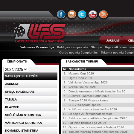
JAUNUMI
ČEM
Valmieras Vasaras līga
Kuldīgas čempionāts
Slampe
Rīgas atklātais če
Ogres novada čempionāts
Tukuma novada čempi
ČEMPIONĀTS
SASKAŅOTIE TURNĪRI
Nr.
Nosaukums
1.
Masters Cup 2026
SASKAŅOTIE TURNĪRI
2.
Ogre Open 2026
3.
Valmieras Vasaras līga 2026
JAUNUMI
4.
Vecāku kauss 2026
5.
Dienvidkurzemes atklātais čempionāts 26
SPĒĻU KALENDĀRS
6.
Summer Floorball Battle 2026
TABULA
7.
Slampe 2026 Vasaras kauss
8.
LPSV 63.sporta spēles
PLAYOFF
9.
Kuldīgas novada čempionāts 2026
10.
Liepājas 28.čempionāts florbolā
SPĒLĒTĀJU STATISTIKA
11.
Saldus novada atklātais čempionāts 25/26
VĀRTSARGU STATISTIKA
12.
Fat Pipe florbola līga 25/26
13.
Ogres novada čempionāts florbolā 2026
KOMANDU STATISTIKA
14.
Tukuma novada čempionāts florbolā 25/26