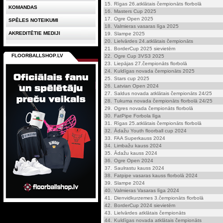
15.
Rīgas 26.atklātais čempionāts florbolā
KOMANDAS
16.
Masters Cup 2025
17.
Ogre Open 2025
SPĒLES NOTEIKUMI
18.
Valmieras vasaras līga 2025
AKREDITĒTIE MEDIJI
19.
Slampe 2025
20.
Lielvārdes 24.atklātais čempionāts
21.
BorderCup 2025 sievietēm
FLOORBALLSHOP.LV
22.
Ogre Cup 3VS3 2025
23.
Liepājas 27.čempionāts florbolā
24.
Kuldīgas novada čempionāts 2025
25.
Stars cup 2025
26.
Latvian Open 2024
27.
Saldus novada atklātais čempionāts 24/25
28.
Tukuma novada čempionāts florbolā 24/25
29.
Ogres novada čempionāts florbolā
30.
FatPipe Forbola līga
31.
Rīgas 25.atklātais čempionāts florbolā
32.
Ādažu Youth floorball cup 2024
33.
FAA Superkauss 2024
34.
Limbažu kauss 2024
35.
Ādažu kauss 2024
36.
Ogre Open 2024
37.
Saulrastu kauss 2024
38.
Fatpipe vasaras kauss florbolā 2024
39.
Slampe 2024
40.
Valmieras Vasaras līga 2024
41.
Dienvidkurzemes 3.čempionāts florbolā
42.
BorderCup 2024 sievietēm
43.
Lielvārdes atklātais čempionāts
44.
Kuldīgas novada atklātais čempionāts