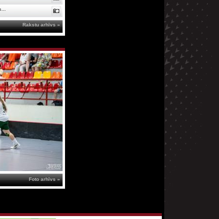
...
Rakstu arhīvs »
Foto arhīvs »