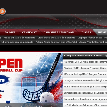
JAUNUMI
ČEMPIONĀTI
JAUNATNES ČEMPIONĀTI
IZLASES
TURNĪR
e
Rīgas atklātais čempionāts
Lielvārdes atklātais čempionāts
Liepājas čempionāts
Fa
Tukuma novada čempionāts
Ādažu Youth floorball cup 2024 U14
Ādažu Youth floorball 
8. augustā notiks florbola turnīrs "Og
Raitums: Ļoti vērtīga pieredze gatavoj
"Latvia RED" - turnīra "Prague Games
Mūsu juniori spēlēs "Prague Games 2
Latvijas junioru komandas Prāgā asto
Mūsu junioriem sekmīgs starts starpta
Junioru izlases kandidāti devušies uz
Dāmu izlases kandidātēm treniņnome
LJO florbola turnīrā uzvar Cēsu novad