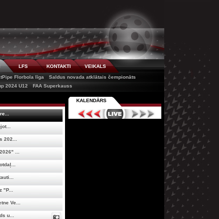
I
LFS
KONTAKTI
VEIKALS
tPipe Florbola līga
Saldus novada atklātais čempionāts
cup 2024 U12
FAA Superkauss
KALENDĀRS
re...
ot...
 202...
026" ...
tdaļ...
uti...
 "P...
tne Ve...
s u...