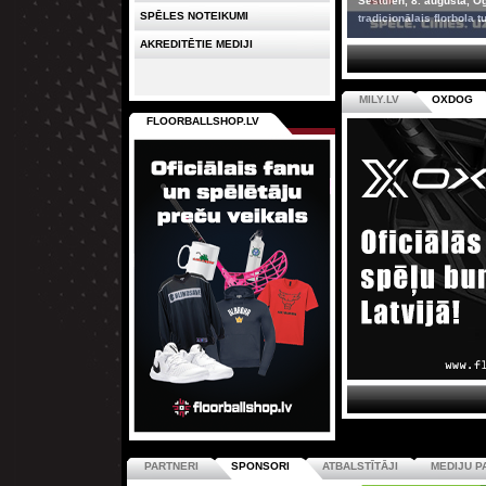
Sestdien, 8. augustā, O
SPĒLES NOTEIKUMI
tradicionālais florbola tu
AKREDITĒTIE MEDIJI
MILY.LV
OXDOG
FLOORBALLSHOP.LV
PARTNERI
SPONSORI
ATBALSTĪTĀJI
MEDIJU P