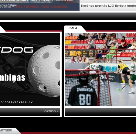
gres Kalna pamatskolas sporta hallē norisināsies
rnīrs "Ogre ...
Kocēnos turpinās LJO florbola turnīrs
FOTO
OXDOG »
ARTNERI