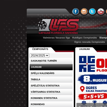
Valmieras Vasaras līga
Kuldīgas čempionāts
Slamp
Ogres novada čempionāts
ČEMPIONĀTS
JAUNUMI
SASKAŅOTIE TURNĪRI
JAUNUMI
SPĒĻU KALENDĀRS
TABULA
SPĒLĒTĀJU STATISTIKA
VĀRTSARGU STATISTIKA
KOMANDU STATISTIKA
KOMANDAS