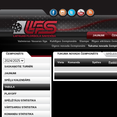
JAUNUMI
ČEM
Valmieras Vasaras līga
Kuldīgas čempionāts
Slampe
Rīgas atklātais če
Ogres novada čempionāts
Tukuma novada čempi
ČEMPIONĀTS
TUKUMA NOVADA ČEMPIONĀTS
SPĒLES
Vieta
Komanda
Spēles
Punkti
SASKAŅOTIE TURNĪRI
JAUNUMI
SPĒĻU KALENDĀRS
TABULA
PLAYOFF
SPĒLĒTĀJU STATISTIKA
VĀRTSARGU STATISTIKA
KOMANDU STATISTIKA