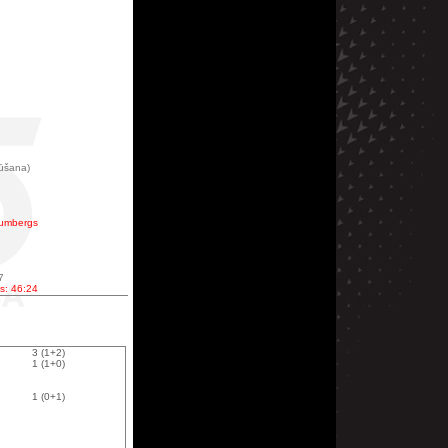
ūšana)
Blumbergs
7
es: 46:24
3 (1+2)
1 (1+0)
1 (0+1)