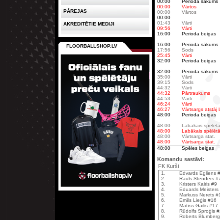
00:00
Perioda sākums
00:00
Vārtos
PĀREJAS
00:00
Vārtos
00:00
01:43
Vārti
AKREDITĒTIE MEDIJI
09:56
Vārti
16:00
Perioda beigas
16:00
Perioda sākums
FLOORBALLSHOP.LV
17:56
Sods
25:45
Vārti
32:00
Perioda beigas
32:00
Perioda sākums
35:00
Vārti
39:15
Sods
44:32
Vārti
44:32
Pārtraukums
44:53
Vārti
46:24
Vārti
46:27
Vārtsargs atstāj
48:00
Perioda beigas
48:00
Labākais spēlētā
48:00
Labākais spēlētā
48:00
Vārtsarga stat.
48:00
Vārtsarga stat.
48:00
Spēles beigas
Komandu sastāvi:
FK Kurši
1.
Edvards Egliens 
2.
Rauls Stenders #
3.
Kristers Kairis #9
4.
Eduards Meisters
5.
Markuss Nerets #
6.
Emīls Lieģis #16
7.
Matīss Gailis #17
8.
Rūdolfs Sproģis 
9.
Roberts Blumber