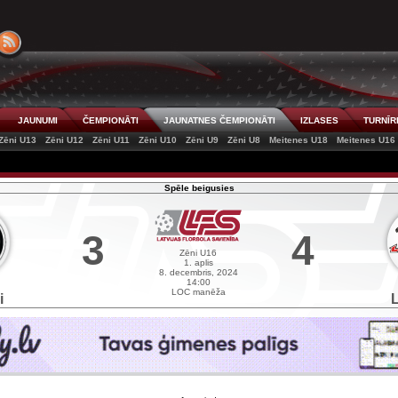
JAUNUMI
ČEMPIONĀTI
JAUNATNES ČEMPIONĀTI
IZLASES
TURNĪR
Zēni U13
Zēni U12
Zēni U11
Zēni U10
Zēni U9
Zēni U8
Meitenes U18
Meitenes U16
Spēle beigusies
3
4
Zēni U16
1. aplis
8. decembris, 2024
14:00
LOC manēža
i
L