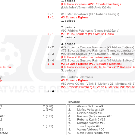
1. periods
(FK Kurši ) Vārtos - #22 Roberts Blumbergs
(Lielvārde) Vārtos - #89 Arvis Krūklis
0 - 1
#10 Matīss Volkovs (#17 Roberts Kalniņš)
1 - 1
#3 Edvards Egliens
1. periods
2. periods
#99 Frīdrihs Feldmanis (2 min; bloķēšana)
2 - 1
#7 Rauls Stenders (#17 Matīss Gailis)
2. periods
3. periods
2 - 2
#77 Edvards Gustavs Rašmanis (#9 Aleksis Saļkovs)
#77 Edvards Gustavs Rašmanis (2 min; nepareiza gr
2 - 3
#9 Aleksis Saļkovs (#77 Edvards Gustavs Rašmanis)
(FK Kurši ) 30 sekunžu pārtraukums
2 - 4
#77 Edvards Gustavs Rašmanis (#9 Aleksis Saļkovs)
3 - 4
#3 Edvards Egliens (#10 Eduards Meisters)
 laukumu
(FK Kurši ) Vārtsargs atstāj laukumu - #22 Roberts 
3. periods
js
#99 Frīdrihs Feldmanis
js
#3 Edvards Egliens
#89 Arvis Krūklis - Vārti: 3; Metieni: 21; Minūtes: 46:2
#22 Roberts Blumbergs - Vārti: 4; Metieni: 20; Minūt
3 - 4
Lielvārde
#3
2 (2+0)
1.
Aleksis Saļkovs #9
7
1 (1+0)
2.
Matīss Volkovs #10
3.
Reinis Kalniņš #11
 #10
1 (0+1)
4.
Rainers Ņečiporenko #13
11
5.
Roberts Kalniņš #17
6.
Kristaps Vāvere #19
1 (0+1)
7.
Toms Ušpelis #46
#21
8.
Valters Volkovs #50
gs #22
9.
Gatis Raitis Niedra #69