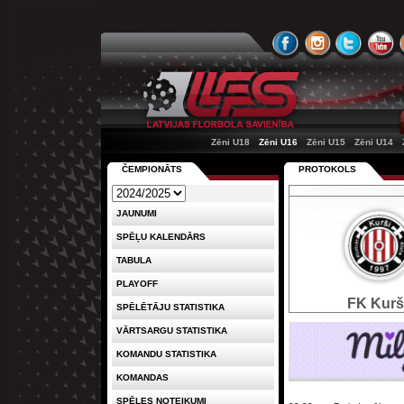
Zēni U18
Zēni U16
Zēni U15
Zēni U14
ČEMPIONĀTS
PROTOKOLS
JAUNUMI
SPĒĻU KALENDĀRS
TABULA
PLAYOFF
FK Kurš
SPĒLĒTĀJU STATISTIKA
VĀRTSARGU STATISTIKA
KOMANDU STATISTIKA
KOMANDAS
SPĒLES NOTEIKUMI