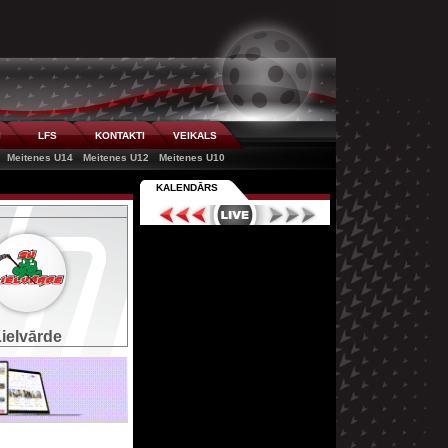
I
LFS
KONTAKTI
VEIKALS
Meitenes U14
Meitenes U12
Meitenes U10
KALENDĀRS
ielvārde