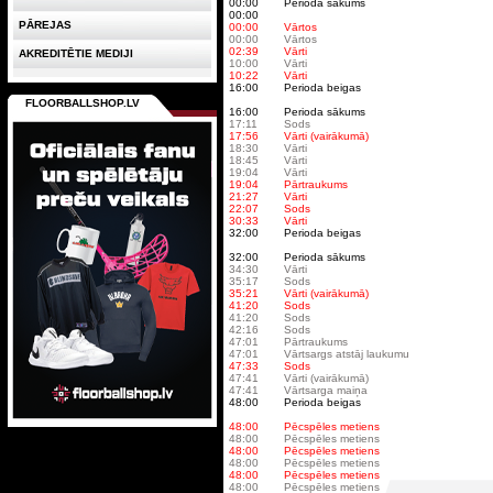
00:00
Perioda sākums
00:00
PĀREJAS
00:00
Vārtos
00:00
Vārtos
02:39
Vārti
AKREDITĒTIE MEDIJI
10:00
Vārti
10:22
Vārti
16:00
Perioda beigas
FLOORBALLSHOP.LV
16:00
Perioda sākums
17:11
Sods
17:56
Vārti (vairākumā)
18:30
Vārti
18:45
Vārti
19:04
Vārti
19:04
Pārtraukums
21:27
Vārti
22:07
Sods
30:33
Vārti
32:00
Perioda beigas
32:00
Perioda sākums
34:30
Vārti
35:17
Sods
35:21
Vārti (vairākumā)
41:20
Sods
41:20
Sods
42:16
Sods
47:01
Pārtraukums
47:01
Vārtsargs atstāj laukumu
47:33
Sods
47:41
Vārti (vairākumā)
47:41
Vārtsarga maiņa
48:00
Perioda beigas
48:00
Pēcspēles metiens
48:00
Pēcspēles metiens
48:00
Pēcspēles metiens
48:00
Pēcspēles metiens
48:00
Pēcspēles metiens
48:00
Pēcspēles metiens