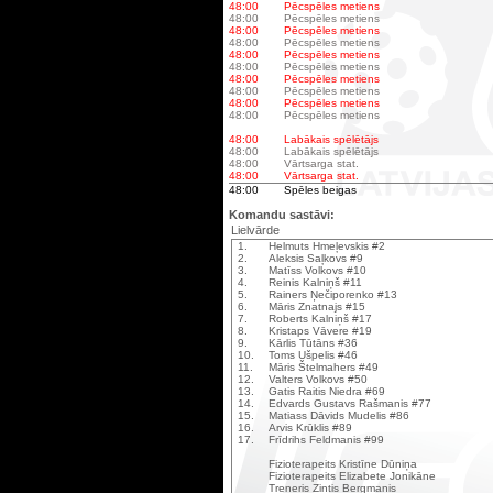
48:00
Pēcspēles metiens
48:00
Pēcspēles metiens
48:00
Pēcspēles metiens
48:00
Pēcspēles metiens
48:00
Pēcspēles metiens
48:00
Pēcspēles metiens
48:00
Pēcspēles metiens
48:00
Pēcspēles metiens
48:00
Pēcspēles metiens
48:00
Pēcspēles metiens
48:00
Labākais spēlētājs
48:00
Labākais spēlētājs
48:00
Vārtsarga stat.
48:00
Vārtsarga stat.
48:00
Spēles beigas
Komandu sastāvi:
Lielvārde
1.
Helmuts Hmeļevskis #2
2.
Aleksis Saļkovs #9
3.
Matīss Volkovs #10
4.
Reinis Kalniņš #11
5.
Rainers Ņečiporenko #13
6.
Māris Znatnajs #15
7.
Roberts Kalniņš #17
8.
Kristaps Vāvere #19
9.
Kārlis Tūtāns #36
10.
Toms Ušpelis #46
11.
Māris Štelmahers #49
12.
Valters Volkovs #50
13.
Gatis Raitis Niedra #69
14.
Edvards Gustavs Rašmanis #77
15.
Matiass Dāvids Mudelis #86
16.
Arvis Krūklis #89
17.
Frīdrihs Feldmanis #99
Fizioterapeits Kristīne Dūniņa
Fizioterapeits Elizabete Jonikāne
Treneris Zintis Bergmanis