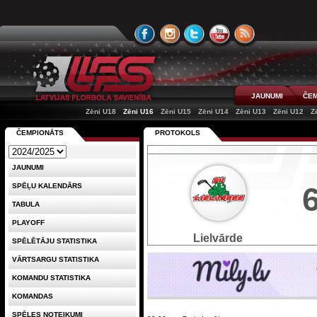
JAUNUMI
ČEM
Zēni U18
Zēni U16
Zēni U15
Zēni U14
Zēni U13
Zēni U12
Z
ČEMPIONĀTS
PROTOKOLS
JAUNUMI
SPĒĻU KALENDĀRS
TABULA
PLAYOFF
Lielvārde
SPĒLĒTĀJU STATISTIKA
VĀRTSARGU STATISTIKA
KOMANDU STATISTIKA
KOMANDAS
SPĒLES NOTEIKUMI