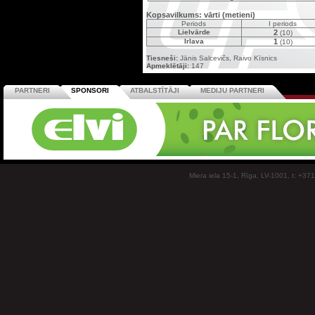
Kopsavilkums: vārti (metieni)
Periods
I periods
Lielvārde
2
(10)
Irlava
1
(10)
Tiesneši:
Jānis Salcevičs, Raivo Kīsnics
Apmeklētāji:
147
PARTNERI
SPONSORI
ATBALSTĪTĀJI
MEDIJU PARTNERI
Miera iela 15-1, Rīga, LV-1001, t: +37