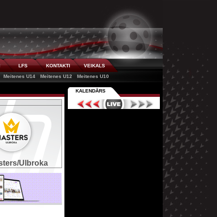
I
LFS
KONTAKTI
VEIKALS
Meitenes U14
Meitenes U12
Meitenes U10
KALENDĀRS
ters/Ulbroka