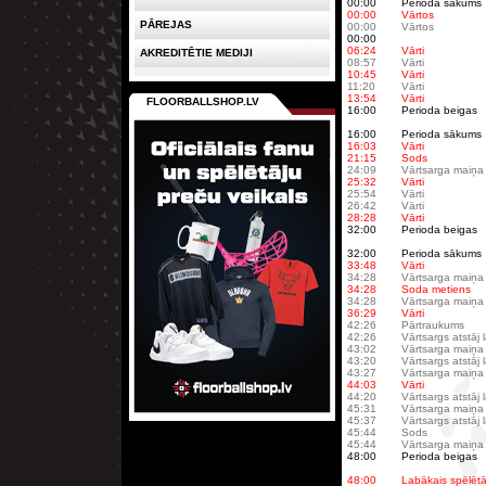
00:00
Perioda sākums
00:00
Vārtos
PĀREJAS
00:00
Vārtos
00:00
06:24
Vārti
AKREDITĒTIE MEDIJI
08:57
Vārti
10:45
Vārti
11:20
Vārti
13:54
Vārti
FLOORBALLSHOP.LV
16:00
Perioda beigas
16:00
Perioda sākums
16:03
Vārti
21:15
Sods
24:09
Vārtsarga maiņa
25:32
Vārti
25:54
Vārti
26:42
Vārti
28:28
Vārti
32:00
Perioda beigas
32:00
Perioda sākums
33:48
Vārti
34:28
Vārtsarga maiņa
34:28
Soda metiens
34:28
Vārtsarga maiņa
36:29
Vārti
42:26
Pārtraukums
42:26
Vārtsargs atstāj
43:02
Vārtsarga maiņa
43:20
Vārtsargs atstāj
43:27
Vārtsarga maiņa
44:03
Vārti
44:20
Vārtsargs atstāj
45:31
Vārtsarga maiņa
45:37
Vārtsargs atstāj
45:44
Sods
45:44
Vārtsarga maiņa
48:00
Perioda beigas
48:00
Labākais spēlētā