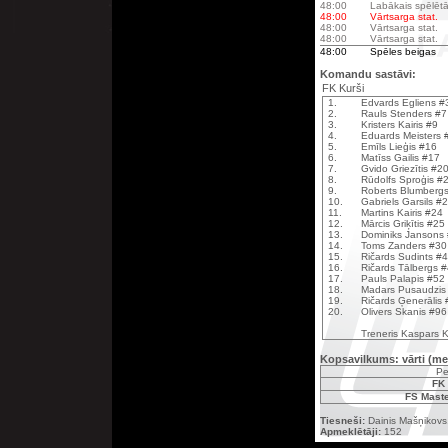
48:00
Labākais spēlētā
48:00
Vārtsarga stat.
48:00
Vārtsarga stat.
48:00
Vārtsarga stat.
48:00
Spēles beigas
Komandu sastāvi:
FK Kurši
1.
Edvards Egliens #
2.
Rauls Stenders #7
3.
Kristers Kairis #9
4.
Eduards Meisters 
5.
Emīls Lieģis #16
6.
Matīss Gailis #17
7.
Gvido Griezītis #2
8.
Rūdolfs Sproģis #
9.
Roberts Blumberg
10.
Gabriels Garsils #
11.
Martins Kairis #24
12.
Mārcis Griķītis #25
13.
Dominiks Jansons
14.
Toms Zanders #30
15.
Ričards Sudints #
16.
Ričards Tālbergs 
17.
Pauls Palapis #52
18.
Madars Pusaudzis
19.
Ričards Ģenerālis
20.
Olivers Skanis #96
Treneris Kaspars 
Kopsavilkums: vārti (me
Pe
FK 
FS Maste
Tiesneši:
Dainis Mašņikovs
Apmeklētāji:
152