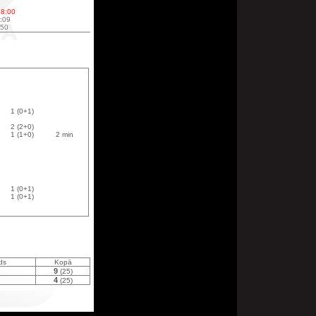
48:00
4:09
:50
1 (0+1)
2 (2+0)
1 (1+0)
2 min
1 (0+1)
1 (0+1)
ods
Kopā
9
(25)
4
(25)