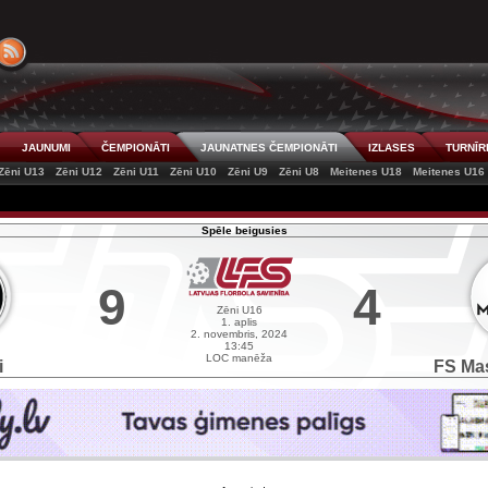
JAUNUMI
ČEMPIONĀTI
JAUNATNES ČEMPIONĀTI
IZLASES
TURNĪR
Zēni U13
Zēni U12
Zēni U11
Zēni U10
Zēni U9
Zēni U8
Meitenes U18
Meitenes U16
Spēle beigusies
9
4
Zēni U16
1. aplis
2. novembris, 2024
13:45
LOC manēža
i
FS Mas