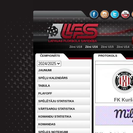
Zēni U18
Zēni U16
Zēni U15
Zēni U14
ČEMPIONĀTS
PROTOKOLS
JAUNUMI
SPĒĻU KALENDĀRS
TABULA
PLAYOFF
FK Kurš
SPĒLĒTĀJU STATISTIKA
VĀRTSARGU STATISTIKA
KOMANDU STATISTIKA
KOMANDAS
SPĒLES NOTEIKUMI