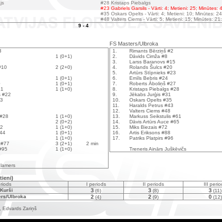
js
#28 Kristaps Piebalgs
#23 Gabriels Garsils - Vārti: 4; Metieni: 25; Minūtes: 
#35 Oskars Opelts - Vārti: 4; Metieni: 10; Minūtes: 2
#48 Valters Ciems - Vārti: 5; Metieni: 15; Minūtes: 21
9 - 4
FS Masters/Ulbroka
3
1.
Rimants Bērziņš #2
1 (0+1)
2.
Dāvids Cimža #8
3.
Larss Baranovs #15
#10
2 (2+0)
4.
Rolands Šulcs #20
5.
Artūrs Stīpnieks #23
1 (0+1)
6.
Emīls Bebris #24
0
1 (0+1)
7.
Roberts Āboliņš #27
21
1 (1+0)
8.
Kristaps Piebalgs #28
s #22
9.
Jēkabs Jurģis #31
23
10.
Oskars Opelts #35
11.
Haralds Petrus #43
12.
Valters Ciems #48
 #28
1 (1+0)
13.
Markuss Seikstulis #61
2 (0+2)
14.
Dāvis Artūrs Auce #65
42
1 (1+0)
15.
Miks Biezais #72
#44
1 (0+1)
16.
Artis Eriksons #88
1 (1+0)
17.
Patriks Platpirs #96
 #77
3 (2+1)
2 min
 #95
1 (1+0)
Treneris Ainārs Juškēvičs
Klamers
tieni)
riods
I periods
II periods
III peri
Kurši
3
3
3
(6)
(8)
(11)
rs/Ulbroka
2
2
0
(4)
(9)
(12)
, Edvards Zariņš