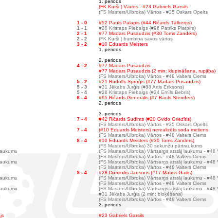
1. periods
(FK Kurši ) Vārtos - #23 Gabriels Garsils
(FS Masters/Ulbroka) Vārtos - #35 Oskars Opelts
1 - 0
#52 Pauls Palapis (#44 Ričards Tālbergs)
1 - 1
#28 Kristaps Piebalgs (#96 Patriks Platpirs)
2 - 1
#77 Madars Pusaudzis (#30 Toms Zanders)
2 - 2
(FK Kurši ) bumbiņa savos vārtos
3 - 2
#10 Eduards Meisters
1. periods
2. periods
4 - 2
#77 Madars Pusaudzis
#77 Madars Pusaudzis (2 min; klupināšana, rupjība)
(FS Masters/Ulbroka) Vārtos - #48 Valters Ciems
5 - 2
#21 Rūdolfs Sproģis (#77 Madars Pusaudzis)
5 - 3
#31 Jēkabs Jurģis (#88 Artis Eriksons)
5 - 4
#28 Kristaps Piebalgs (#24 Emīls Bebris)
6 - 4
#95 Ričards Ģenerālis (#7 Rauls Stenders)
2. periods
3. periods
7 - 4
#42 Ričards Sudints (#20 Gvido Griezītis)
(FS Masters/Ulbroka) Vārtos - #35 Oskars Opelts
7 - 4
(#10 Eduards Meisters) nerealizēts soda metiens
(FS Masters/Ulbroka) Vārtos - #48 Valters Ciems
8 - 4
#10 Eduards Meisters (#30 Toms Zanders)
(FS Masters/Ulbroka) 30 sekunžu pārtraukums
 laukumu
(FS Masters/Ulbroka) Vārtsargs atstāj laukumu - #48 
(FS Masters/Ulbroka) Vārtos - #48 Valters Ciems
 laukumu
(FS Masters/Ulbroka) Vārtsargs atstāj laukumu - #48 
(FS Masters/Ulbroka) Vārtos - #48 Valters Ciems
9 - 4
#28 Dominiks Jansons (#17 Matīss Gailis)
 laukumu
(FS Masters/Ulbroka) Vārtsargs atstāj laukumu - #48 
(FS Masters/Ulbroka) Vārtos - #48 Valters Ciems
 laukumu
(FS Masters/Ulbroka) Vārtsargs atstāj laukumu - #48 
#31 Jēkabs Jurģis (2 min; bloķēšana)
(FS Masters/Ulbroka) Vārtos - #48 Valters Ciems
3. periods
js
#23 Gabriels Garsils