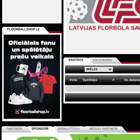
FLOORBALLSHOP.LV
SASTĀVS
KALENDĀRS
Vieta
Spēlētājs
#
Dz.datum
PARTNERI
SPONSORI
ATBALSTĪTĀJI
MEDIJU PARTNERI