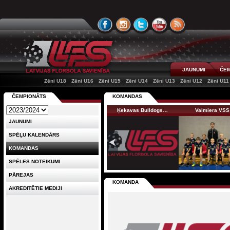
JAUNUMI
ČEM
Zēni U18
Zēni U16
Zēni U15
Zēni U14
Zēni U13
Zēni U12
Zēni U11
ČEMPIONĀTS
KOMANDAS
Ķekavas Bulldogs…
Valmiera VSS
JAUNUMI
SPĒĻU KALENDĀRS
KOMANDAS
SPĒLES NOTEIKUMI
PĀREJAS
KOMANDA
AKREDITĒTIE MEDIJI