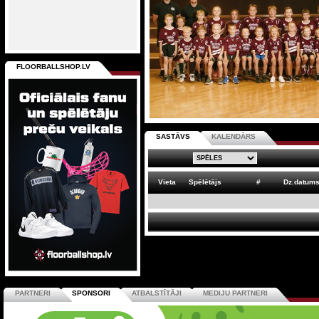
FLOORBALLSHOP.LV
SASTĀVS
KALENDĀRS
Vieta
Spēlētājs
#
Dz.datum
PARTNERI
SPONSORI
ATBALSTĪTĀJI
MEDIJU PARTNERI