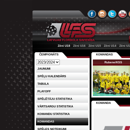
Zēni U18
Zēni U16
Zēni U15
Zēni U14
Zēni U
ČEMPIONĀTS
KOMANDAS
Rubene/KSS
JAUNUMI
SPĒĻU KALENDĀRS
TABULA
PLAYOFF
SPĒLĒTĀJU STATISTIKA
KOMANDA
VĀRTSARGU STATISTIKA
KOMANDU STATISTIKA
KOMANDAS
SPĒLES NOTEIKUMI