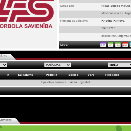
Mājas zāle:
Rīgas Juglas viduss
Malienas iela 89, Rīg
Komandas pārstāvis:
Kristīne Kirilova
29451726
kristinek999[at]gmail
Logo:
DĀRS
#
Dz.datums
Pozīcija
Spēles
Vārti
Piespēles
Spēlētāju saraksts... lūdzu uzgaidiet
ARTNERI