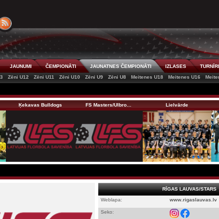
JAUNUMI
ČEMPIONĀTI
JAUNATNES ČEMPIONĀTI
IZLASES
TURNĪR
13
Zēni U12
Zēni U11
Zēni U10
Zēni U9
Zēni U8
Meitenes U18
Meitenes U16
Meite
Ķekavas Bulldogs
FS Masters/Ulbro…
Lielvārde
RĪGAS LAUVAS/STARS
Weblapa:
www.rigaslauvas.lv
Seko: