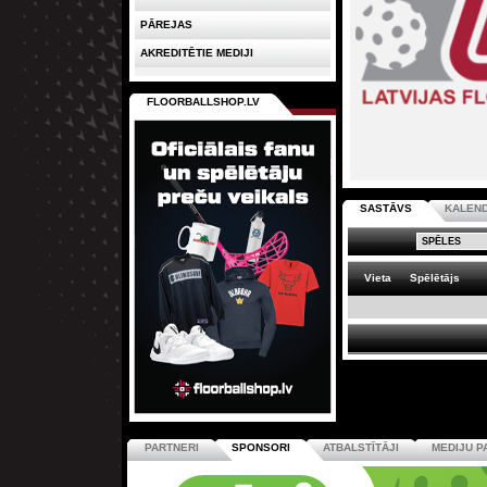
PĀREJAS
AKREDITĒTIE MEDIJI
FLOORBALLSHOP.LV
SASTĀVS
KALEN
Vieta
Spēlētājs
PARTNERI
SPONSORI
ATBALSTĪTĀJI
MEDIJU P