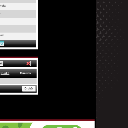
kola
a
.com
Punkti
Minūtes
Drukāt