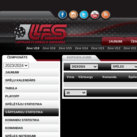
JAUNUMI
ČEM
Zēni U18
Zēni U16
Zēni U15
Zēni U14
Zēni U13
Zēni U12
Zēni U11
ČEMPIONĀTS
KOPSAVILKUMS
JAUNUMI
Vieta
Vārtsargs
Komanda
Spēl
SPĒĻU KALENDĀRS
TABULA
PLAYOFF
SPĒLĒTĀJU STATISTIKA
VĀRTSARGU STATISTIKA
KOMANDU STATISTIKA
KOMANDAS
SPĒLES NOTEIKUMI