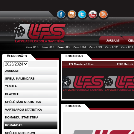
JAUNUMI
ČEM
Zēni U18
Zēni U16
Zēni U15
Zēni U14
Zēni U13
Zēni U12
Zēni U11
ČEMPIONĀTS
KOMANDAS
FS Masters/Ulbro…
FBK Baloži
JAUNUMI
SPĒĻU KALENDĀRS
TABULA
PLAYOFF
SPĒLĒTĀJU STATISTIKA
KOMANDA
VĀRTSARGU STATISTIKA
KOMANDU STATISTIKA
KOMANDAS
SPĒLES NOTEIKUMI