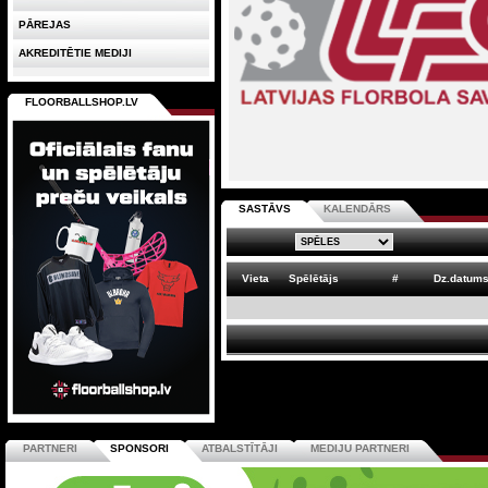
PĀREJAS
AKREDITĒTIE MEDIJI
FLOORBALLSHOP.LV
SASTĀVS
KALENDĀRS
Vieta
Spēlētājs
#
Dz.datum
PARTNERI
SPONSORI
ATBALSTĪTĀJI
MEDIJU PARTNERI