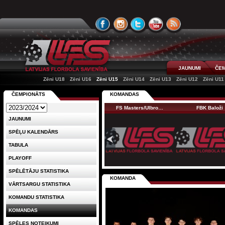
JAUNUMI
ČEM
Zēni U18
Zēni U16
Zēni U15
Zēni U14
Zēni U13
Zēni U12
Zēni U11
ČEMPIONĀTS
KOMANDAS
FS Masters/Ulbro…
FBK Baloži
JAUNUMI
SPĒĻU KALENDĀRS
TABULA
PLAYOFF
SPĒLĒTĀJU STATISTIKA
KOMANDA
VĀRTSARGU STATISTIKA
KOMANDU STATISTIKA
KOMANDAS
SPĒLES NOTEIKUMI