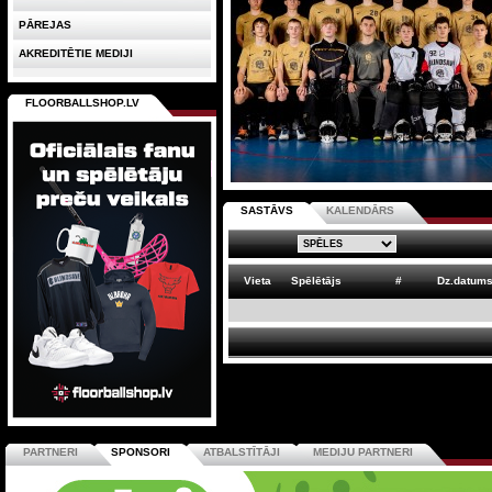
PĀREJAS
AKREDITĒTIE MEDIJI
FLOORBALLSHOP.LV
SASTĀVS
KALENDĀRS
Vieta
Spēlētājs
#
Dz.datum
PARTNERI
SPONSORI
ATBALSTĪTĀJI
MEDIJU PARTNERI