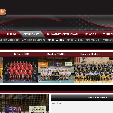
JAUNUMI
ČEMPIONĀTI
JAUNATNES ČEMPIONĀTI
IZLASES
TURNĪR
vi līga vīriešiem
Elvi līga sievietēm
Vīrieši 1. līga
Vīrieši 2. līga
Veterāni 35+
Veterān
FK Kurši FSS
Kuldīga/KNSS
Ogres Vilki/Liel…
KULDĪGA/KNSS
Weblapa:
-