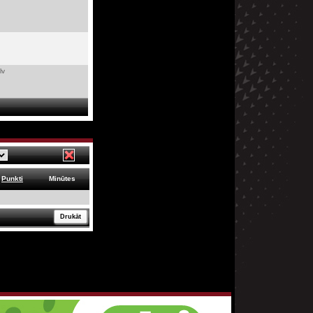
lv
Punkti
Minūtes
Drukāt