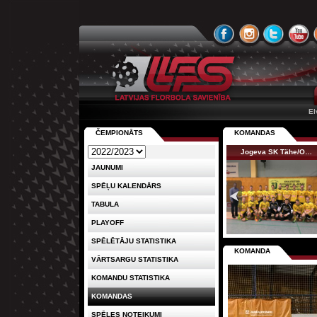
El
ČEMPIONĀTS
KOMANDAS
Jogeva SK Tähe/O…
JAUNUMI
SPĒĻU KALENDĀRS
TABULA
PLAYOFF
SPĒLĒTĀJU STATISTIKA
KOMANDA
VĀRTSARGU STATISTIKA
KOMANDU STATISTIKA
KOMANDAS
SPĒLES NOTEIKUMI