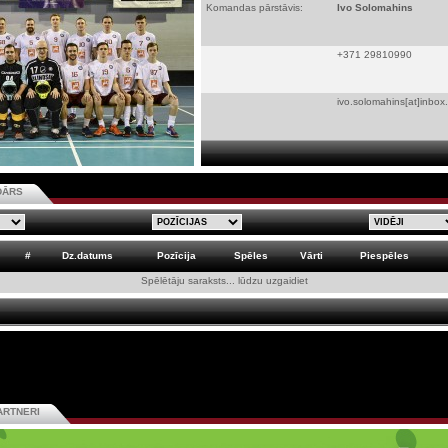
Komandas pārstāvis:
Ivo Solomahins
+371 29810990
ivo.solomahins[at]inbox.
DĀRS
#
Dz.datums
Pozīcija
Spēles
Vārti
Piespēles
Spēlētāju saraksts... lūdzu uzgaidiet
ARTNERI