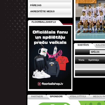
PĀREJAS
AKREDITĒTIE MEDIJI
FLOORBALLSHOP.LV
SASTĀVS
KALEN
Vieta
Spēlētājs
PARTNERI
SPONSORI
ATBALSTĪTĀJI
MEDIJU P