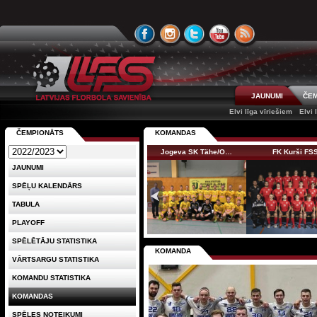
JAUNUMI
ČEM
Elvi līga vīriešiem
Elvi 
ČEMPIONĀTS
KOMANDAS
Jogeva SK Tähe/O…
FK Kurši FS
JAUNUMI
SPĒĻU KALENDĀRS
TABULA
PLAYOFF
SPĒLĒTĀJU STATISTIKA
KOMANDA
VĀRTSARGU STATISTIKA
KOMANDU STATISTIKA
KOMANDAS
SPĒLES NOTEIKUMI