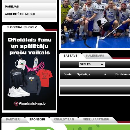
PĀREJAS
AKREDITĒTIE MEDIJI
FLOORBALLSHOP.LV
SASTĀVS
KALENDĀRS
Vieta
Spēlētājs
#
Dz.datum
PARTNERI
SPONSORI
ATBALSTĪTĀJI
MEDIJU PARTNERI