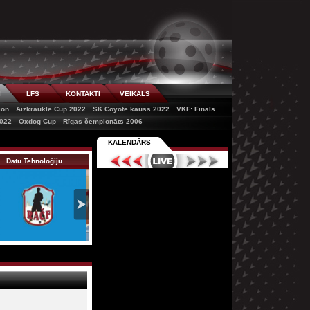
I
LFS
KONTAKTI
VEIKALS
ion
Aizkraukle Cup 2022
SK Coyote kauss 2022
VKF: Fināls
022
Oxdog Cup
Rīgas čempionāts 2006
KALENDĀRS
Datu Tehnoloģiju…
RTU/Rockets 2
BRGD