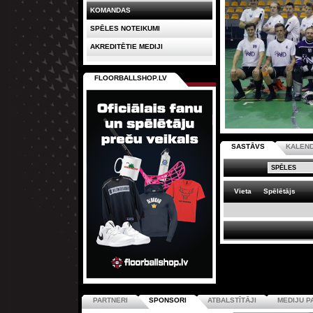
KOMANDAS
SPĒLES NOTEIKUMI
AKREDITĒTIE MEDIJI
FLOORBALLSHOP.LV
SASTĀVS
KALEN
Vieta
Spēlētājs
PARTNERI
SPONSORI
ATBALSTĪTĀJI
MEDIJU P