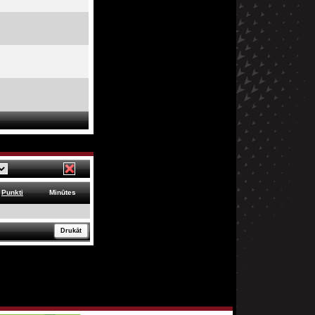
Punkti
Minūtes
Drukāt