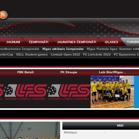
JAUNUMI
ČEMPIONĀTI
JAUNATNES ČEMPIONĀTI
IZLASES
TURNĪR
nvidkurzemes čempionāts
Rīgas atklātais čempionāts
Rīgas Florbola līgas: Summer edit
orderCup
SELL Student games
Limbaži Open 2022
FC Lielvārde 2022
FC Spuņciems 2
FBK Baloži
FK Straupe
Labi Būs!/Rīgas…
NND
Weblapa:
-