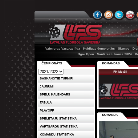
Valmieras Vasaras līga
Kuldīgas čempionāts
Slampe
Die
Ogre Open
Saulkrastu kauss 2024
B
ČEMPIONĀTS
KOMANDAS
FK Metēji
SASKAŅOTIE TURNĪRI
JAUNUMI
SPĒĻU KALENDĀRS
TABULA
PLAYOFF
KOMANDA
SPĒLĒTĀJU STATISTIKA
VĀRTSARGU STATISTIKA
KOMANDU STATISTIKA