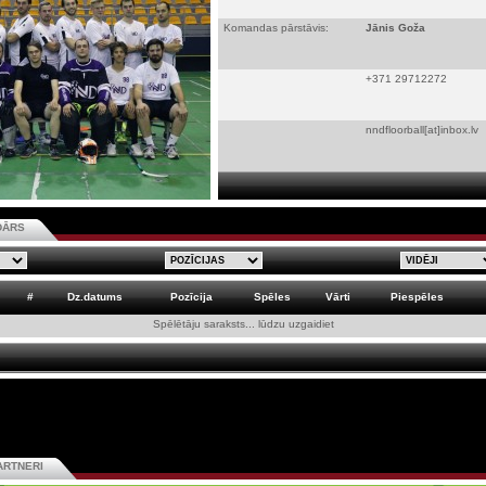
Komandas pārstāvis:
Jānis Goža
+371 29712272
nndfloorball[at]inbox.lv
DĀRS
#
Dz.datums
Pozīcija
Spēles
Vārti
Piespēles
Spēlētāju saraksts... lūdzu uzgaidiet
ARTNERI