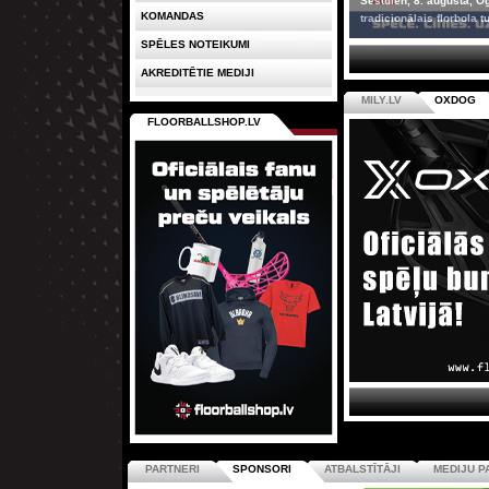
Sestdien, 8. augustā, O
KOMANDAS
tradicionālais florbola tu
SPĒLES NOTEIKUMI
AKREDITĒTIE MEDIJI
MILY.LV
OXDOG
FLOORBALLSHOP.LV
PARTNERI
SPONSORI
ATBALSTĪTĀJI
MEDIJU P