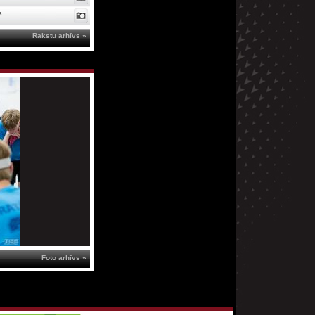
...
Rakstu arhīvs »
Foto arhīvs »