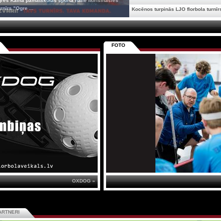
gres Kalna pamatskolas sporta hallē norisināsies
rnīrs "Ogre ...
Kocēnos turpinās LJO florbola turnīrs
FOTO
OXDOG »
ARTNERI