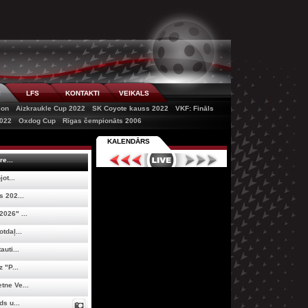
I
LFS
KONTAKTI
VEIKALS
ion
Aizkraukle Cup 2022
SK Coyote kauss 2022
VKF: Fināls
022
Oxdog Cup
Rīgas čempionāts 2006
KALENDĀRS
re...
ot...
 202...
026" ...
tdaļ...
uti...
 "P...
tne Ve...
s u...