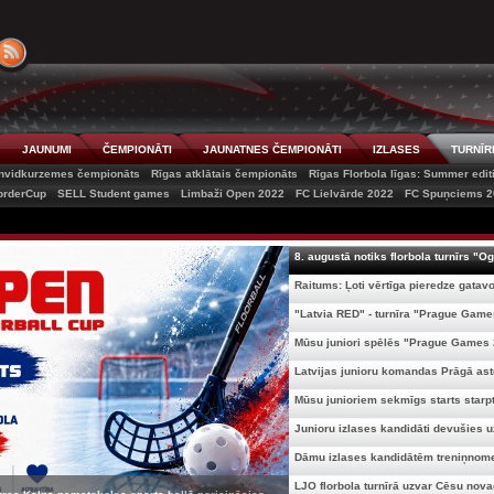
JAUNUMI
ČEMPIONĀTI
JAUNATNES ČEMPIONĀTI
IZLASES
TURNĪR
nvidkurzemes čempionāts
Rīgas atklātais čempionāts
Rīgas Florbola līgas: Summer edit
orderCup
SELL Student games
Limbaži Open 2022
FC Lielvārde 2022
FC Spuņciems 2
8. augustā notiks florbola turnīrs "Og
Raitums: Ļoti vērtīga pieredze gatavoj
"Latvia RED" - turnīra "Prague Games
Mūsu juniori spēlēs "Prague Games 2
Latvijas junioru komandas Prāgā asto
Mūsu junioriem sekmīgs starts starpta
Junioru izlases kandidāti devušies uz
Dāmu izlases kandidātēm treniņnome
LJO florbola turnīrā uzvar Cēsu novad