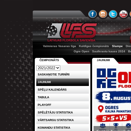
Valmieras Vasaras līga
Kuldīgas čempionāts
Slampe
Die
Ogre Open
Saulkrastu kauss 2024
B
ČEMPIONĀTS
JAUNUMI
SASKAŅOTIE TURNĪRI
JAUNUMI
SPĒĻU KALENDĀRS
TABULA
PLAYOFF
SPĒLĒTĀJU STATISTIKA
VĀRTSARGU STATISTIKA
KOMANDU STATISTIKA