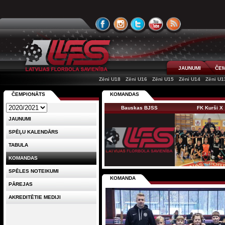
JAUNUMI
ČEM
Zēni U18
Zēni U16
Zēni U15
Zēni U14
Zēni U1
ČEMPIONĀTS
KOMANDAS
Bauskas BJSS
FK Kurši X
JAUNUMI
SPĒĻU KALENDĀRS
TABULA
KOMANDAS
SPĒLES NOTEIKUMI
KOMANDA
PĀREJAS
AKREDITĒTIE MEDIJI