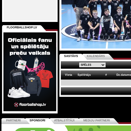
FLOORBALLSHOP.LV
SASTĀVS
KALENDĀRS
Vieta
Spēlētājs
#
Dz.datum
PARTNERI
SPONSORI
ATBALSTĪTĀJI
MEDIJU PARTNERI