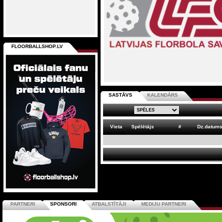
FLOORBALLSHOP.LV
SASTĀVS
KALENDĀRS
Vieta
Spēlētājs
#
Dz.datum
PARTNERI
SPONSORI
ATBALSTĪTĀJI
MEDIJU PARTNERI