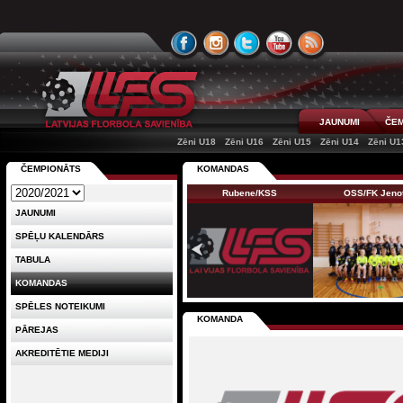
JAUNUMI
ČEM
Zēni U18
Zēni U16
Zēni U15
Zēni U14
Zēni U1
ČEMPIONĀTS
KOMANDAS
Rubene/KSS
OSS/FK Jeno
JAUNUMI
SPĒĻU KALENDĀRS
TABULA
KOMANDAS
SPĒLES NOTEIKUMI
KOMANDA
PĀREJAS
AKREDITĒTIE MEDIJI