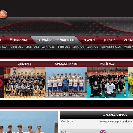
I
ČEMPIONĀTI
JAUNATNES ČEMPIONĀTI
IZLASES
TURNĪRI
VASAR
i U14
Zēni U13
Zēni U12
Zēni U11
Zēni U10
Zēni U9
Zēni U8
Meitenes U16
Meite
Lielvārde
CPSS/Lekrings
Kurši U18
CPSS/LEKRINGS
Weblapa:
www.cesusportaskola.
Seko: