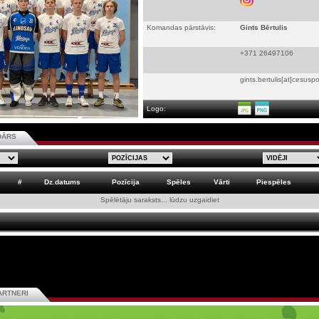
Komandas pārstāvis:
Gints Bērtulis
+371 26497106
gints.bertulis[at]cesuspo
Logo:
DĀRS
#
Dz.datums
Pozīcija
Spēles
Vārti
Piespēles
Spēlētāju saraksts... lūdzu uzgaidiet
ARTNERI