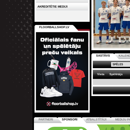
AKREDITĒTIE MEDIJI
FLOORBALLSHOP.LV
SASTĀVS
KALEN
Vieta
Spēlētājs
PARTNERI
SPONSORI
ATBALSTĪTĀJI
MEDIJU P