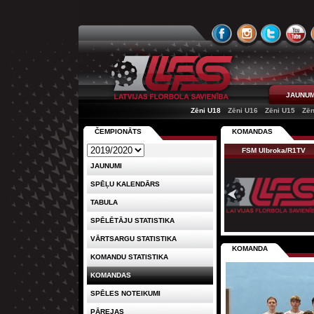
JAUNUM
Zēni U18
Zēni U16
Zēni U15
Zēn
ČEMPIONĀTS
KOMANDAS
FSM Ulbroka/R1TV
JAUNUMI
SPĒĻU KALENDĀRS
TABULA
SPĒLĒTĀJU STATISTIKA
VĀRTSARGU STATISTIKA
KOMANDA
KOMANDU STATISTIKA
KOMANDAS
SPĒLES NOTEIKUMI
PĀREJAS