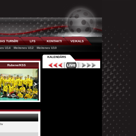
AS TURNĪRI
LFS
KONTAKTI
VEIKALS
nes U14
Meitenes U12
Meitenes U10
KALENDĀRS
Rubene/KSS
Bauskas BJSS
lv