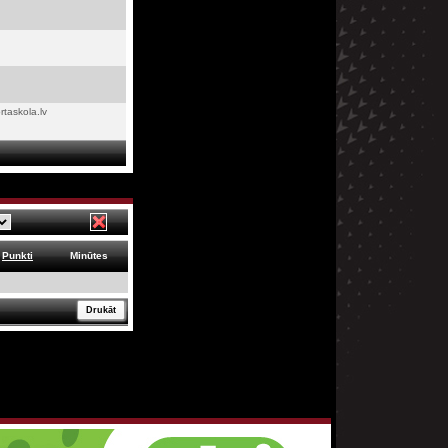
rtaskola.lv
Punkti
Minūtes
Drukāt