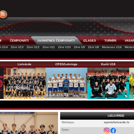
I
ČEMPIONĀTI
JAUNATNES ČEMPIONĀTI
IZLASES
TURNĪRI
VASAR
i U14
Zēni U13
Zēni U12
Zēni U11
Zēni U10
Zēni U9
Zēni U8
Meitenes U16
Meite
Lielvārde
CPSS/Lekrings
Kurši U18
LIELVĀRDE
Weblapa:
sportslielvarde.lv
Seko: