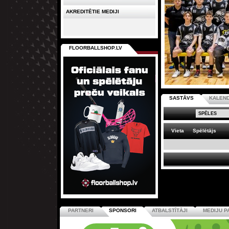
AKREDITĒTIE MEDIJI
FLOORBALLSHOP.LV
SASTĀVS
KALEN
Vieta
Spēlētājs
PARTNERI
SPONSORI
ATBALSTĪTĀJI
MEDIJU P