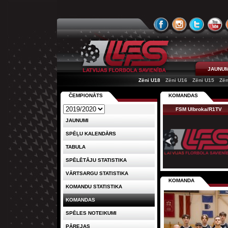
JAUNUM
Zēni U18
Zēni U16
Zēni U15
Zēn
ČEMPIONĀTS
KOMANDAS
FSM Ulbroka/R1TV
JAUNUMI
SPĒĻU KALENDĀRS
TABULA
SPĒLĒTĀJU STATISTIKA
VĀRTSARGU STATISTIKA
KOMANDA
KOMANDU STATISTIKA
KOMANDAS
SPĒLES NOTEIKUMI
PĀREJAS