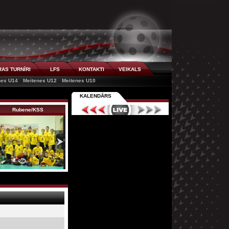
AS TURNĪRI
LFS
KONTAKTI
VEIKALS
nes U14
Meitenes U12
Meitenes U10
KALENDĀRS
Rubene/KSS
Bauskas BJSS