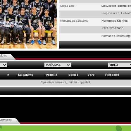
Mājas zāle:
Lielvārdes sporta ce
Raiņa iela 22, Lielvār
Komandas pārstāvis:
Normunds Kīsnics
+371 22017900
normunds.kisnics[at]
DĀRS
#
Dz.datums
Pozīcija
Spēles
Vārti
Piespēles
Spēlētāju saraksts... lūdzu uzgaidiet
ARTNERI