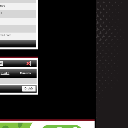
ntrs
de
gmail.com
Punkti
Minūtes
Drukāt