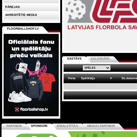
PĀREJAS
AKREDITĒTIE MEDIJI
FLOORBALLSHOP.LV
SASTĀVS
KALENDĀRS
Vieta
Spēlētājs
#
Dz.datum
PARTNERI
SPONSORI
ATBALSTĪTĀJI
MEDIJU PARTNERI