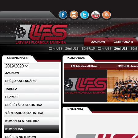
JAUNUMI
ČEMPIONĀTI
Zēni U18
Zēni U16
Zēni U15
Zēni U14
Zēni U13
Zēni
ČEMPIONĀTS
KOMANDAS
FS Masters/Ulbro…
OSS/FK Jeno
JAUNUMI
SPĒĻU KALENDĀRS
TABULA
PLAYOFF
SPĒLĒTĀJU STATISTIKA
KOMANDA
VĀRTSARGU STATISTIKA
KOMANDU STATISTIKA
KOMANDAS
SPĒLES NOTEIKUMI