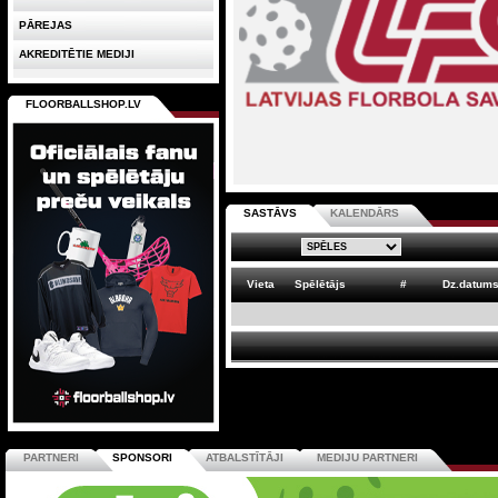
PĀREJAS
AKREDITĒTIE MEDIJI
FLOORBALLSHOP.LV
SASTĀVS
KALENDĀRS
Vieta
Spēlētājs
#
Dz.datum
PARTNERI
SPONSORI
ATBALSTĪTĀJI
MEDIJU PARTNERI