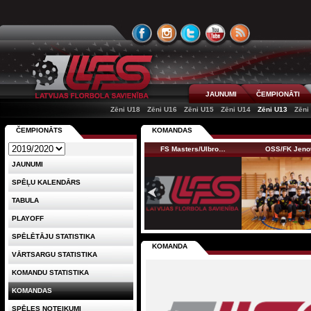
JAUNUMI
ČEMPIONĀTI
Zēni U18
Zēni U16
Zēni U15
Zēni U14
Zēni U13
Zēni
ČEMPIONĀTS
KOMANDAS
FS Masters/Ulbro…
OSS/FK Jeno
JAUNUMI
SPĒĻU KALENDĀRS
TABULA
PLAYOFF
SPĒLĒTĀJU STATISTIKA
KOMANDA
VĀRTSARGU STATISTIKA
KOMANDU STATISTIKA
KOMANDAS
SPĒLES NOTEIKUMI