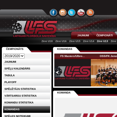
JAUNUMI
ČEMPIONĀTI
Zēni U18
Zēni U16
Zēni U15
Zēni U14
Zēni U13
Zēni
ČEMPIONĀTS
KOMANDAS
FS Masters/Ulbro…
OSS/FK Jeno
JAUNUMI
SPĒĻU KALENDĀRS
TABULA
PLAYOFF
SPĒLĒTĀJU STATISTIKA
KOMANDA
VĀRTSARGU STATISTIKA
KOMANDU STATISTIKA
KOMANDAS
SPĒLES NOTEIKUMI