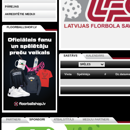
PĀREJAS
AKREDITĒTIE MEDIJI
FLOORBALLSHOP.LV
SASTĀVS
KALENDĀRS
Vieta
Spēlētājs
#
Dz.datum
PARTNERI
SPONSORI
ATBALSTĪTĀJI
MEDIJU PARTNERI