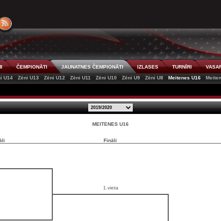
I
ČEMPIONĀTI
JAUNATNES ČEMPIONĀTI
IZLASES
TURNĪRI
VASAR
i U14
Zēni U13
Zēni U12
Zēni U11
Zēni U10
Zēni U9
Zēni U8
Meitenes U16
Meite
MEITENES U16
āli
Fināli
1.vieta