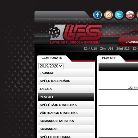
JAUNUM
Zēni U18
Zēni U16
Zēni U15
Zēn
ČEMPIONĀTS
PLAYOFF
JAUNUMI
SPĒĻU KALENDĀRS
1/2 fin
TABULA
PLAYOFF
SPĒLĒTĀJU STATISTIKA
VĀRTSARGU STATISTIKA
KOMANDU STATISTIKA
KOMANDAS
SPĒLES NOTEIKUMI