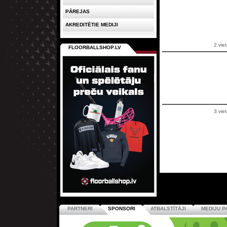
PĀREJAS
AKREDITĒTIE MEDIJI
2.vie
FLOORBALLSHOP.LV
3.vie
PARTNERI
SPONSORI
ATBALSTĪTĀJI
MEDIJU P