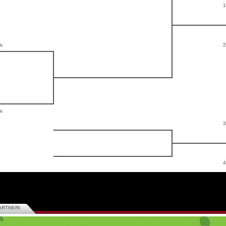
1
ta
2
ta
3
4
ARTNERI