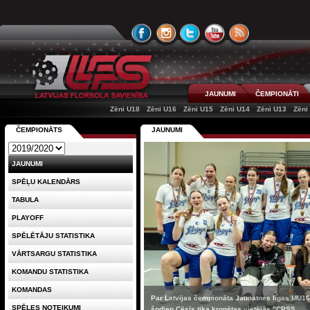
JAUNUMI
ČEMPIONĀTI
Zēni U18
Zēni U16
Zēni U15
Zēni U14
Zēni U13
Zēni
ČEMPIONĀTS
JAUNUMI
JAUNUMI
SPĒĻU KALENDĀRS
TABULA
PLAYOFF
SPĒLĒTĀJU STATISTIKA
VĀRTSARGU STATISTIKA
KOMANDU STATISTIKA
KOMANDAS
Par Latvijas čempionāta Jaunatnes līgas MU
SPĒLES NOTEIKUMI
šodien Cēsīs tika kronētas vietējās "CPSS...