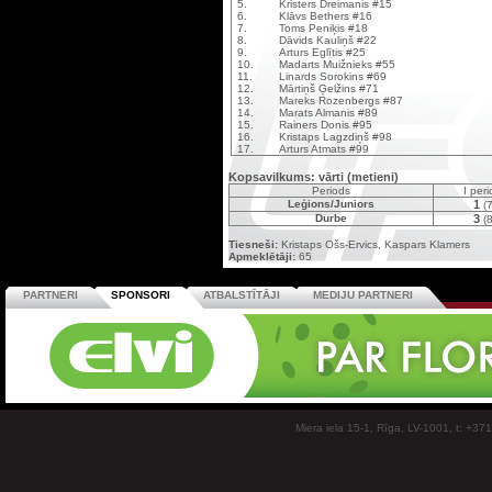
5.
Kristers Dreimanis #15
6.
Klāvs Bethers #16
7.
Toms Peniķis #18
8.
Dāvids Kauliņš #22
9.
Arturs Eglītis #25
10.
Madarts Muižnieks #55
11.
Linards Sorokins #69
12.
Mārtiņš Ģelžins #71
13.
Mareks Rozenbergs #87
14.
Marats Almanis #89
15.
Rainers Donis #95
16.
Kristaps Lagzdiņš #98
17.
Arturs Atmats #99
Kopsavilkums: vārti (metieni)
Periods
I per
Leģions/Juniors
1
(7
Durbe
3
(8
Tiesneši:
Kristaps Ošs-Ervics, Kaspars Klamers
Apmeklētāji:
65
PARTNERI
SPONSORI
ATBALSTĪTĀJI
MEDIJU PARTNERI
Miera iela 15-1, Rīga, LV-1001, t: +37