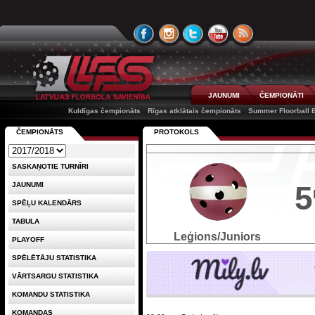
JAUNUMI
ČEMPIONĀTI
Kuldīgas čempionāts
Rīgas atklātais čempionāts
Summer Floorball B
ČEMPIONĀTS
PROTOKOLS
SASKAŅOTIE TURNĪRI
5
JAUNUMI
SPĒĻU KALENDĀRS
TABULA
Leģions/Juniors
PLAYOFF
SPĒLĒTĀJU STATISTIKA
VĀRTSARGU STATISTIKA
KOMANDU STATISTIKA
KOMANDAS