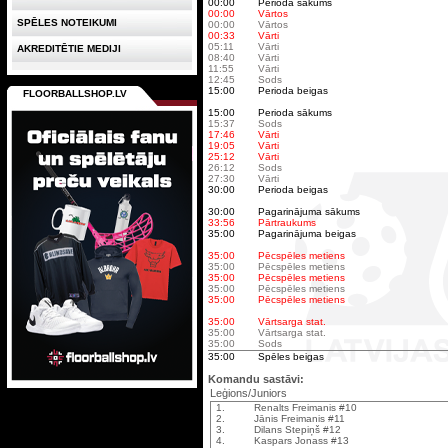
00:00
Perioda sākums
00:00
Vārtos
SPĒLES NOTEIKUMI
00:00
Vārtos
00:33
Vārti
05:11
Vārti
AKREDITĒTIE MEDIJI
08:40
Vārti
11:55
Vārti
12:45
Sods
15:00
Perioda beigas
FLOORBALLSHOP.LV
15:00
Perioda sākums
15:37
Sods
17:46
Vārti
19:05
Vārti
25:12
Vārti
26:12
Sods
27:30
Vārti
30:00
Perioda beigas
30:00
Pagarinājuma sākums
33:56
Pārtraukums
35:00
Pagarinājuma beigas
35:00
Pēcspēles metiens
35:00
Pēcspēles metiens
35:00
Pēcspēles metiens
35:00
Pēcspēles metiens
35:00
Pēcspēles metiens
35:00
Vārtsarga stat.
35:00
Vārtsarga stat.
35:00
Sods
35:00
Spēles beigas
Komandu sastāvi:
Leģions/Juniors
1.
Renalts Freimanis #10
2.
Jānis Freimanis #11
3.
Dilans Stepiņš #12
4.
Kaspars Jonass #13