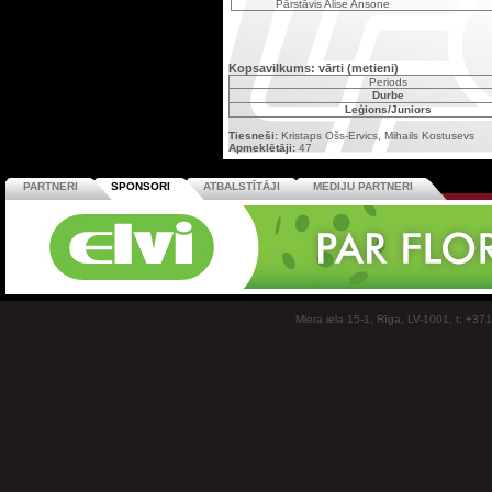
Pārstāvis Alise Ansone
Kopsavilkums: vārti (metieni)
Periods
Durbe
Leģions/Juniors
Tiesneši:
Kristaps Ošs-Ervics, Mihails Kostusevs
Apmeklētāji:
47
PARTNERI
SPONSORI
ATBALSTĪTĀJI
MEDIJU PARTNERI
Miera iela 15-1, Rīga, LV-1001, t: +37