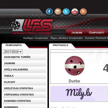
JAUNUMI
ČEMPIONĀTI
Kuldīgas čempionāts
Rīgas atklātais čempionāts
Summer Floorball B
ČEMPIONĀTS
PROTOKOLS
SASKAŅOTIE TURNĪRI
JAUNUMI
SPĒĻU KALENDĀRS
TABULA
Durbe
PLAYOFF
SPĒLĒTĀJU STATISTIKA
VĀRTSARGU STATISTIKA
KOMANDU STATISTIKA
KOMANDAS