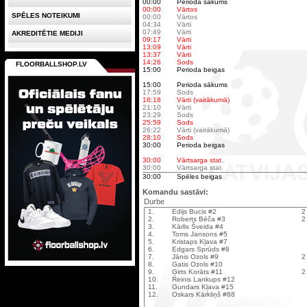
00:00
Perioda sākums
00:00
Vārtos
SPĒLES NOTEIKUMI
00:00
Vārtos
04:34
Vārti
07:49
Vārti
AKREDITĒTIE MEDIJI
09:17
Vārti
13:09
Vārti
13:37
Vārti
14:26
Sods
FLOORBALLSHOP.LV
15:00
Perioda beigas
15:00
Perioda sākums
17:59
Sods
18:18
Vārti (vairākumā)
21:10
Vārti
23:29
Sods
25:59
Sods
26:22
Vārti (vairākumā)
28:10
Sods
30:00
Perioda beigas
30:00
Vārtsarga stat.
30:00
Vārtsarga stat.
30:00
Spēles beigas
Komandu sastāvi:
Durbe
1.
Edijs Bucis #2
2
2.
Roberts Bēča #3
2
3.
Kārlis Šveida #4
4.
Toms Jansons #5
5.
Kristaps Kļava #7
6.
Edgars Sprūds #8
7.
Jānis Ozols #9
2
8.
Gatis Ozols #10
9.
Ģirts Korāts #11
2
10.
Reinis Lankups #12
11.
Gundars Kļava #15
12.
Oskars Kārkliņš #88