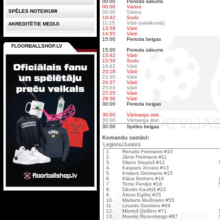
00:00
Perioda sākums
00:00
Vārtos
SPĒLES NOTEIKUMI
00:00
Vārtos
10:42
Sods
11:15
Vārti (vairākumā)
AKREDITĒTIE MEDIJI
13:59
Vārti
14:55
Vārti
15:00
Perioda beigas
FLOORBALLSHOP.LV
15:00
Perioda sākums
15:42
Vārti
15:59
Sods
16:42
Vārti
23:18
Vārti
23:30
Vārti
24:37
Vārti
25:03
Vārti
27:25
Vārti
29:36
Vārti
30:00
Perioda beigas
30:00
Vārtsarga stat.
30:00
Vārtsarga stat.
30:00
Spēles beigas
Komandu sastāvi:
Leģions/Juniors
1.
Renalts Freimanis #10
2.
Jānis Freimanis #11
3.
Dilans Stepiņš #12
4.
Kaspars Jonass #13
5.
Kristers Dreimanis #15
6.
Klāvs Bethers #16
7.
Toms Peniķis #18
8.
Dāvids Kauliņš #22
9.
Arturs Eglītis #25
10.
Madarts Muižnieks #55
11.
Linards Sorokins #69
12.
Mārtiņš Ģelžins #71
13.
Mareks Rozenbergs #87