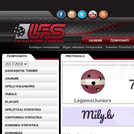
JAUNUMI
ČEMPIONĀTI
Kuldīgas čempionāts
Rīgas atklātais čempionāts
Summer Floorball B
ČEMPIONĀTS
PROTOKOLS
SASKAŅOTIE TURNĪRI
JAUNUMI
SPĒĻU KALENDĀRS
TABULA
Leģions/Juniors
PLAYOFF
SPĒLĒTĀJU STATISTIKA
VĀRTSARGU STATISTIKA
KOMANDU STATISTIKA
KOMANDAS