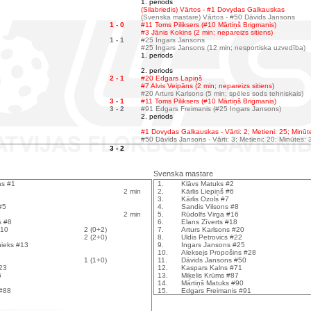
1. periods
(Silabriedis) Vārtos - #1 Dovydas Galkauskas
(Svenska mastare) Vārtos - #50 Dāvids Jansons
1 - 0
#11 Toms Piliksers (#10 Mārtiņš Brigmanis)
#3 Jānis Kokins (2 min; nepareizs sitiens)
1 - 1
#25 Ingars Jansons
#25 Ingars Jansons (12 min; nesportiska uzvedība)
1. periods
2. periods
2 - 1
#20 Edgars Lapiņš
#7 Alvis Veipāns (2 min; nepareizs sitiens)
#20 Arturs Karlsons (5 min; spēles sods tehniskais)
3 - 1
#11 Toms Piliksers (#10 Mārtiņš Brigmanis)
3 - 2
#91 Edgars Freimanis (#25 Ingars Jansons)
2. periods
#1 Dovydas Galkauskas - Vārti: 2; Metieni: 25; Minūt
#50 Dāvids Jansons - Vārti: 3; Metieni: 20; Minūtes: 
3 - 2
Svenska mastare
as #1
1.
Klāvs Matuks #2
2 min
2.
Kārlis Liepiņš #6
3.
Kārlis Ozols #7
#5
4.
Sandis Vilsons #8
2 min
5.
Rūdolfs Virga #16
s #8
6.
Elans Zīverts #18
#10
2 (0+2)
7.
Arturs Karlsons #20
2 (2+0)
8.
Uldis Petrovics #22
nieks #13
9.
Ingars Jansons #25
10.
Aleksejs Propošins #28
1 (1+0)
11.
Dāvids Jansons #50
23
12.
Kaspars Kalns #71
6
13.
Miķelis Krūms #87
14.
Mārtiņš Matuks #90
 #88
15.
Edgars Freimanis #91