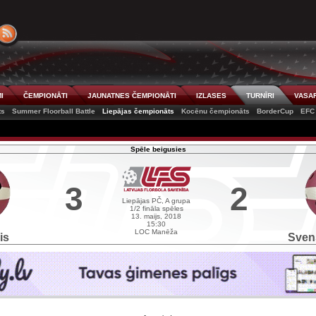
I
ČEMPIONĀTI
JAUNATNES ČEMPIONĀTI
IZLASES
TURNĪRI
VASAR
ts
Summer Floorball Battle
Liepājas čempionāts
Kocēnu čempionāts
BorderCup
EFC
Spēle beigusies
3
2
Liepājas PČ, A grupa
1/2 fināla spēles
13. maijs, 2018
15:30
LOC Manēža
is
Sven