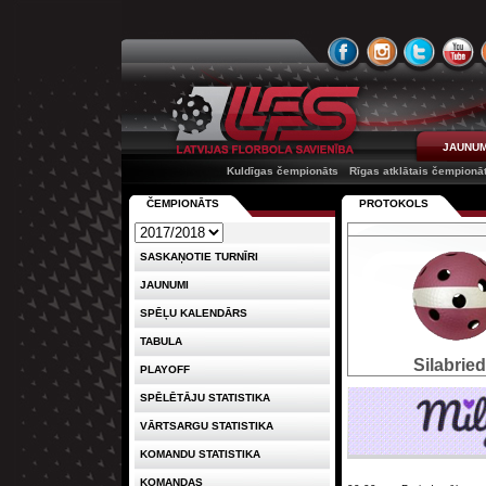
JAUNUM
Kuldīgas čempionāts
Rīgas atklātais čempionā
ČEMPIONĀTS
PROTOKOLS
SASKAŅOTIE TURNĪRI
JAUNUMI
SPĒĻU KALENDĀRS
TABULA
Silabried
PLAYOFF
SPĒLĒTĀJU STATISTIKA
VĀRTSARGU STATISTIKA
KOMANDU STATISTIKA
KOMANDAS