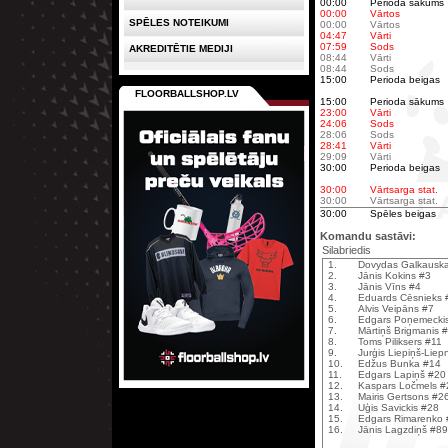
00:00
Perioda sākums
00:00
Vārtos
SPĒLES NOTEIKUMI
00:00
Vārtos
04:47
Vārti
07:59
Sods
AKREDITĒTIE MEDIJI
08:44
Vārti
08:44
Sods
15:00
Perioda beigas
FLOORBALLSHOP.LV
15:00
Perioda sākums
23:00
Vārti
24:06
Sods
28:06
Sods
28:41
Vārti
29:09
Vārti
30:00
Perioda beigas
30:00
Vārtsarga stat.
30:00
Vārtsarga stat.
30:00
Spēles beigas
Komandu sastāvi:
Silabriedis
1.
Dovydas Galkausk
2.
Jānis Kokins #3
3.
Jānis Vīns #4
4.
Eduards Cēsnieks 
5.
Alvis Veipāns #7
6.
Edgars Poņemecki
7.
Mārtiņš Brigmanis 
8.
Toms Piliksers #11
9.
Jurģis Liepiņš-Liep
10.
Edžus Bunka #14
11.
Edgars Lapiņš #20
12.
Kaspars Ločmels #
13.
Mairis Gertsons #2
14.
Uģis Savickis #28
15.
Edgars Rimarenko
16.
Jānis Lagzdiņš #89