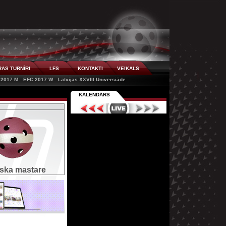
AS TURNĪRI
LFS
KONTAKTI
VEIKALS
 2017 M
EFC 2017 W
Latvijas XXVIII Universiāde
KALENDĀRS
ska mastare