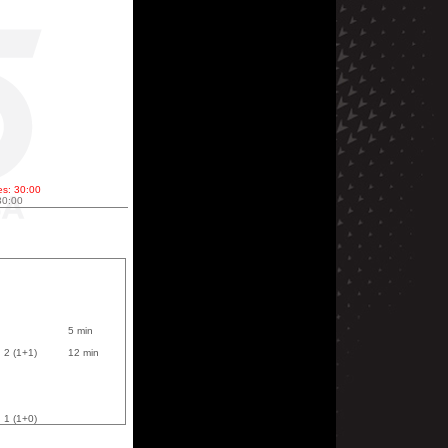
es: 30:00
30:00
5 min
2 (1+1)
12 min
1 (1+0)