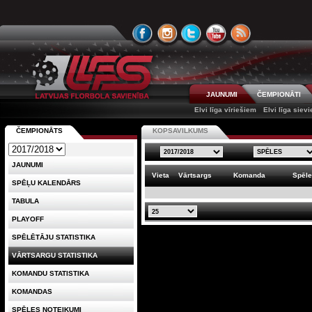
JAUNUMI
ČEMPIONĀTI
Elvi līga vīriešiem
Elvi līga siev
ČEMPIONĀTS
KOPSAVILKUMS
JAUNUMI
Vieta
Vārtsargs
Komanda
Spēl
SPĒĻU KALENDĀRS
TABULA
PLAYOFF
SPĒLĒTĀJU STATISTIKA
VĀRTSARGU STATISTIKA
KOMANDU STATISTIKA
KOMANDAS
SPĒLES NOTEIKUMI