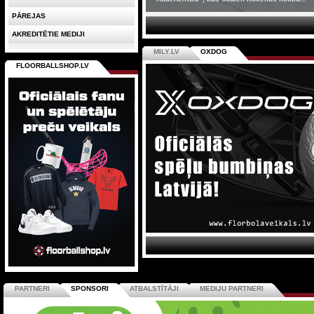
PĀREJAS
AKREDITĒTIE MEDIJI
MILY.LV
OXDOG
FLOORBALLSHOP.LV
PARTNERI
SPONSORI
ATBALSTĪTĀJI
MEDIJU PARTNERI