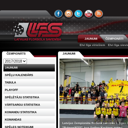
JAUNUMI
ČEMPIONĀTI
Elvi līga vīriešiem
Elvi līga siev
ČEMPIONĀTS
JAUNUMI
JAUNUMI
SPĒĻU KALENDĀRS
TABULA
PLAYOFF
SPĒLĒTĀJU STATISTIKA
VĀRTSARGU STATISTIKA
KOMANDU STATISTIKA
KOMANDAS
Latvijas čempionāta florbolā sieviešu 1. līgas
SPĒLES NOTEIKUMI
"Rubene/KSS", kas šodien Kocēnos notiku...