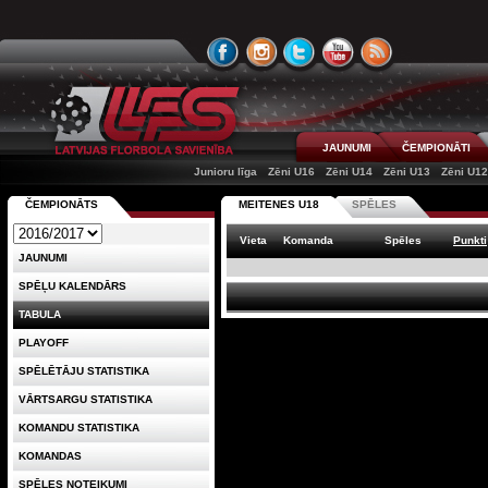
JAUNUMI
ČEMPIONĀTI
Junioru līga
Zēni U16
Zēni U14
Zēni U13
Zēni U1
ČEMPIONĀTS
MEITENES U18
SPĒLES
Vieta
Komanda
Spēles
Punkti
JAUNUMI
SPĒĻU KALENDĀRS
TABULA
PLAYOFF
SPĒLĒTĀJU STATISTIKA
VĀRTSARGU STATISTIKA
KOMANDU STATISTIKA
KOMANDAS
SPĒLES NOTEIKUMI