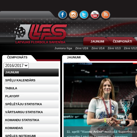
JAUNUMI
ČEMPIONĀTI
Junioru līga
Zēni U16
Zēni U14
Zēni U13
Zēni U1
ČEMPIONĀTS
JAUNUMI
JAUNUMI
SPĒĻU KALENDĀRS
TABULA
PLAYOFF
SPĒLĒTĀJU STATISTIKA
VĀRTSARGU STATISTIKA
KOMANDU STATISTIKA
KOMANDAS
11. aprīlī "Xiaomi Arēnā" notikušā Superfināla
SPĒLES NOTEIKUMI
aizvadīto Latvijas čempionāta Jaunatnes ...