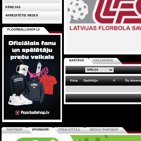
PĀREJAS
AKREDITĒTIE MEDIJI
FLOORBALLSHOP.LV
SASTĀVS
KALENDĀRS
Vieta
Spēlētājs
#
Dz.datum
PARTNERI
SPONSORI
ATBALSTĪTĀJI
MEDIJU PARTNERI