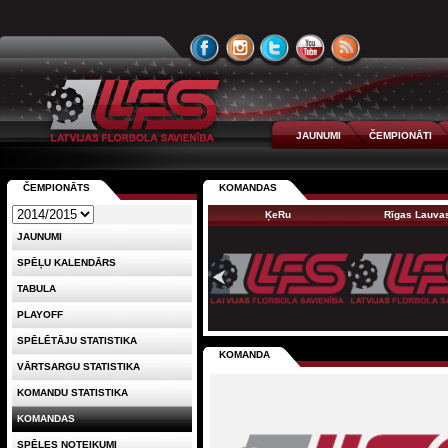
JAUNUMI
ČEMPIONĀTI
ČEMPIONĀTS
KOMANDAS
ĶeRu
Rīgas Lauva
JAUNUMI
SPĒĻU KALENDĀRS
TABULA
PLAYOFF
SPĒLĒTĀJU STATISTIKA
KOMANDA
VĀRTSARGU STATISTIKA
KOMANDU STATISTIKA
KOMANDAS
SPĒLES NOTEIKUMI