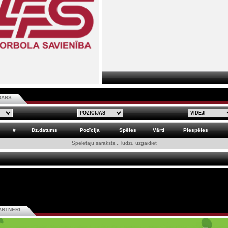
DĀRS
#
Dz.datums
Pozīcija
Spēles
Vārti
Piespēles
Spēlētāju saraksts... lūdzu uzgaidiet
ARTNERI