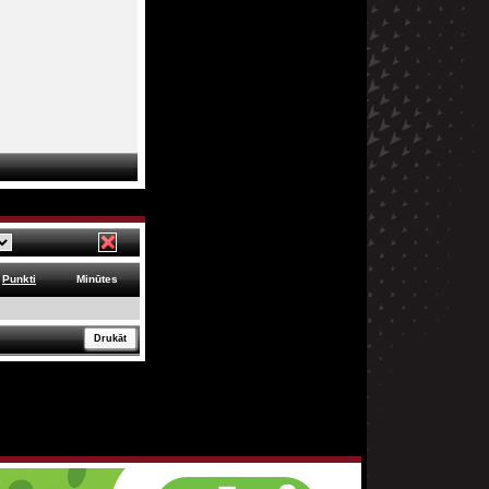
Punkti
Minūtes
Drukāt