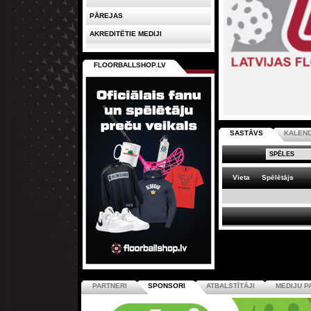
PĀREJAS
AKREDITĒTIE MEDIJI
FLOORBALLSHOP.LV
SASTĀVS
KALEN
Vieta
Spēlētājs
PARTNERI
SPONSORI
ATBALSTĪTĀJI
MEDIJU P