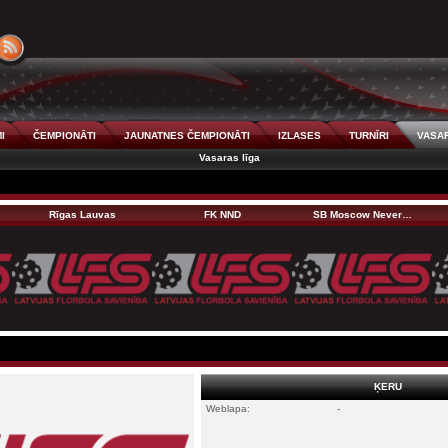
I
ČEMPIONĀTI
JAUNATNES ČEMPIONĀTI
IZLASES
TURNĪRI
VASAR
Vasaras līga
Rīgas Lauvas
FK NND
SB Moscow Never…
ĶERU
Weblapa:
-