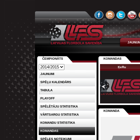
JAUNUM
ČEMPIONĀTS
KOMANDAS
ĶeRu
JAUNUMI
SPĒĻU KALENDĀRS
TABULA
PLAYOFF
SPĒLĒTĀJU STATISTIKA
KOMANDA
VĀRTSARGU STATISTIKA
KOMANDU STATISTIKA
KOMANDAS
SPĒLES NOTEIKUMI