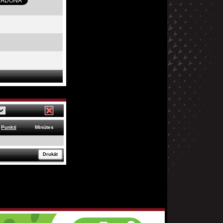
Punkti
Minūtes
Drukāt