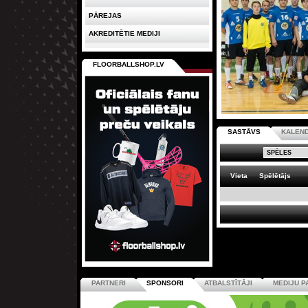
PĀREJAS
AKREDITĒTIE MEDIJI
FLOORBALLSHOP.LV
SASTĀVS
KALEN
Vieta
Spēlētājs
PARTNERI
SPONSORI
ATBALSTĪTĀJI
MEDIJU P