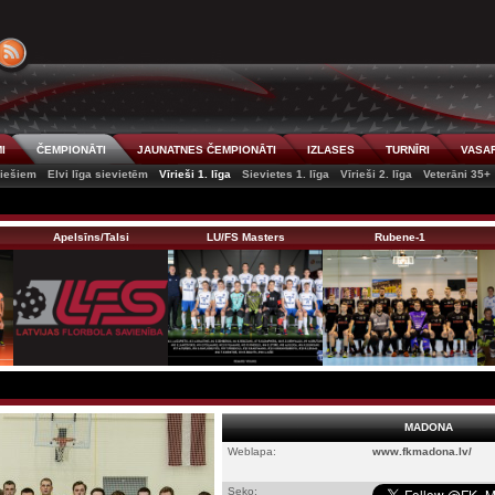
I
ČEMPIONĀTI
JAUNATNES ČEMPIONĀTI
IZLASES
TURNĪRI
VASAR
riešiem
Elvi līga sievietēm
Vīrieši 1. līga
Sievietes 1. līga
Vīrieši 2. līga
Veterāni 35+
Apelsīns/Talsi
LU/FS Masters
Rubene-1
MADONA
Weblapa:
www.fkmadona.lv/
Seko: