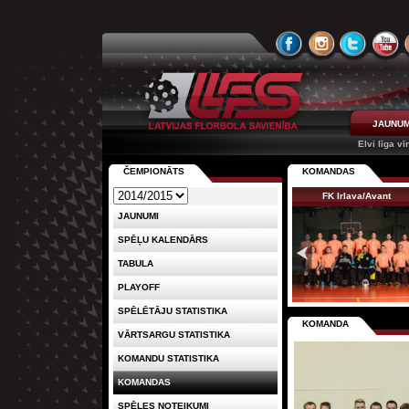
JAUNUM
Elvi līga vī
ČEMPIONĀTS
KOMANDAS
FK Irlava/Avant
JAUNUMI
SPĒĻU KALENDĀRS
TABULA
PLAYOFF
SPĒLĒTĀJU STATISTIKA
KOMANDA
VĀRTSARGU STATISTIKA
KOMANDU STATISTIKA
KOMANDAS
SPĒLES NOTEIKUMI