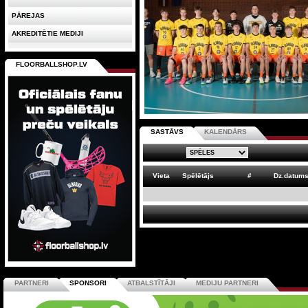
PĀREJAS
AKREDITĒTIE MEDIJI
FLOORBALLSHOP.LV
SASTĀVS
KALENDĀRS
Vieta
Spēlētājs
#
Dz.datum
PARTNERI
SPONSORI
ATBALSTĪTĀJI
MEDIJU PARTNERI