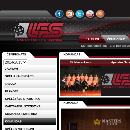
JAUNUMI
ČEMPIONĀTI
Elvi līga vīriešiem
Elvi līga siev
ČEMPIONĀTS
KOMANDAS
FK Irlava/Avant
Apelsīns/Tals
JAUNUMI
SPĒĻU KALENDĀRS
TABULA
PLAYOFF
SPĒLĒTĀJU STATISTIKA
KOMANDA
VĀRTSARGU STATISTIKA
KOMANDU STATISTIKA
KOMANDAS
SPĒLES NOTEIKUMI