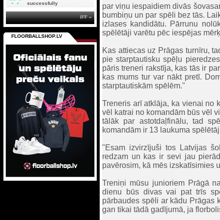
successfully
par viņu iespaidiem divās šovasar
bumbiņu un par spēli bez tās. Laiks
IFF »
izlases kandidātu. Pārrunu nolūks
spēlētāji varētu pēc iespējas mērķt
FLOORBALLSHOP.LV
Kas attiecas uz Prāgas turnīru, ta
pie starptautisku spēļu pieredze
pāris treneri rakstīja, kas tās ir
kas mums tur var nākt pretī. Dom
starptautiskām spēlēm."
Treneris arī atklāja, ka vienai n
vēl katrai no komandām būs vēl 
tālāk par astotdaļfinālu, tad s
komandām ir 13 laukuma spēlētāji 
"Esam izvirzījuši tos Latvijas š
redzam un kas ir sevi jau pierād
pavērosim, kā mēs izskatīsimies uz
Treniņi mūsu junioriem Prāgā nav
dienu būs divas vai pat trīs sp
pārbaudes spēli ar kādu Prāgas k
gan tikai tādā gadījumā, ja florb