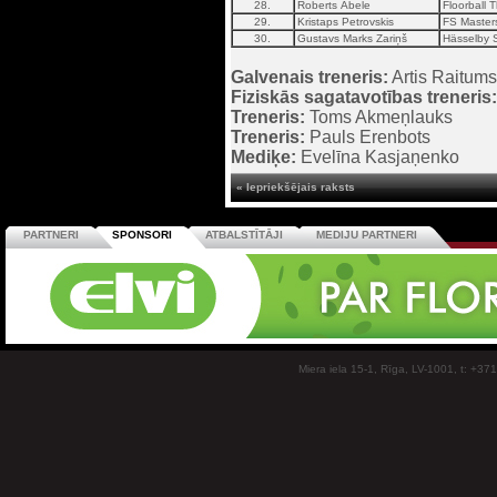
28.
Roberts Ābele
Floorball 
29.
Kristaps Petrovskis
FS Master
30.
Gustavs Marks Zariņš
Hässelby 
Galvenais treneris:
Artis Raitums
Fiziskās sagatavotības treneris:
Treneris:
Toms Akmeņlauks
Treneris:
Pauls Erenbots
Mediķe:
Evelīna Kasjaņenko
« Iepriekšējais raksts
PARTNERI
SPONSORI
ATBALSTĪTĀJI
MEDIJU PARTNERI
Miera iela 15-1, Rīga, LV-1001, t: +37