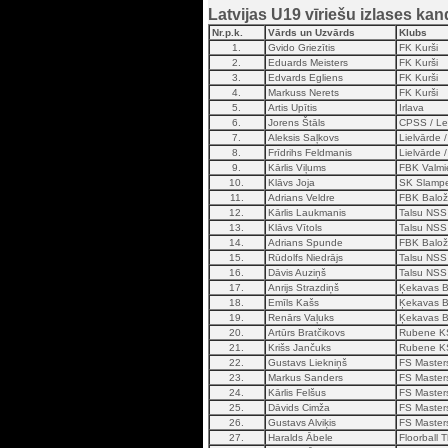
Latvijas U19 vīriešu izlases kan
Nr.p.k.
Vārds un Uzvārds
Klubs
1.
Gvido Griezītis
FK Kurši
2.
Eduards Meisters
FK Kurši
3.
Edvards Egliens
FK Kurši
4.
Markuss Nerets
FK Kurši
5.
Artis Upītis
Irlava
6.
Jorens Štāls
CPSS / Le
7.
Aleksis Saļkovs
Lielvārde 
8.
Frīdrihs Feldmanis
Lielvārde 
9.
Kārlis Viļums
FBK Valmi
10.
Klāvs Joja
SK Slampe
11.
Adrians Veldre
FBK Baloži
12.
Kārlis Laukmanis
Talsu NSS 
13.
Klāvs Vītols
Talsu NSS 
14.
Adrians Spunde
FBK Baloži
15.
Rūdolfs Niedrājs
Talsu NSS 
16.
Dāvis Auziņš
Talsu NSS 
17.
Anrijs Strazdiņš
Ķekavas B
18.
Emīls Kašs
Ķekavas B
19.
Renārs Vaļuks
Ķekavas B
20.
Artūrs Bratčikovs
Rubene K
21.
Krišs Jančuks
Rubene K
22.
Gustavs Liekniņš
FS Master
23.
Markus Sanders
FS Master
24.
Kārlis Felšus
FS Master
25.
Dāvids Cimža
FS Master
26.
Gustavs Alviķis
FS Master
27.
Haralds Ābele
Floorball 