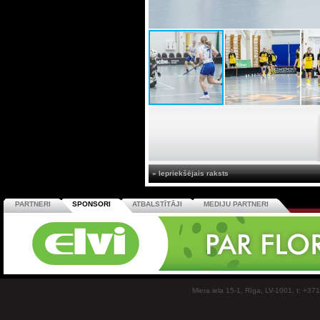
« Iepriekšējais raksts
PARTNERI
SPONSORI
ATBALSTĪTĀJI
MEDIJU PARTNERI
Miera iela 15-1, Rīga, LV-1001, t: +37