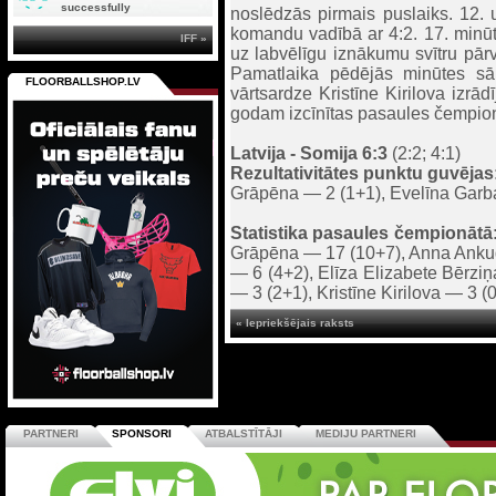
successfully
noslēdzās pirmais puslaiks. 12.
komandu vadībā ar 4:2. 17. minūt
IFF »
uz labvēlīgu iznākumu svītru pār
Pamatlaika pēdējās minūtes sā
FLOORBALLSHOP.LV
vārtsardze Kristīne Kirilova izrā
godam izcīnītas pasaules čempio
Latvija - Somija 6:3
(2:2; 4:1)
Rezultativitātes punktu guvējas
Grāpēna — 2 (1+1), Evelīna Garb
Statistika pasaules čempionātā
Grāpēna — 17 (10+7), Anna Ankudi
— 6 (4+2), Elīza Elizabete Bērzi
— 3 (2+1), Kristīne Kirilova — 3 (
« Iepriekšējais raksts
PARTNERI
SPONSORI
ATBALSTĪTĀJI
MEDIJU PARTNERI