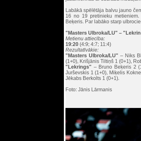
Labākā spēlētāja balvu jauno čem
16 no 19 pretinieku metieniem.
Beķeris. Par labāko starp ulbroci
"Masters Ulbroka/LU"
– "Lekrin
Metienu attiecība:
19:20
(4:9; 4:7; 11:4)
Rezultatīvākie:
"Masters Ulbroka/LU"
– Niks Bl
(1+0), Krišjānis Tiltiņš 1 (0+1), R
"Lek
rings"
– Bruno Beķeris 2 (1
Jurševskis 1 (1+0), Miķelis Kokn
Jēkabs Berkolts 1 (0+1).
Foto: Jānis Lārmanis