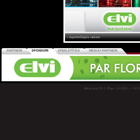
« Iepriekšējais raksts
PARTNERI
SPONSORI
ATBALSTĪTĀJI
MEDIJU PARTNERI
Miera iela 15-1, Rīga, LV-1001, t: +37