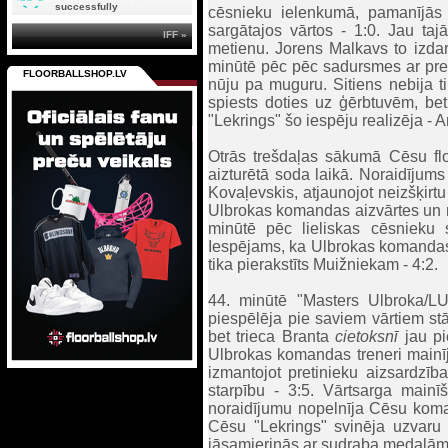
successfully
cēsnieku ielenkumā, pamanījās
sargātajos vārtos - 1:0. Jau taj
IFF »
metienu. Jorens Malkavs to izdarī
minūtē pēc pēc sadursmes ar preti
FLOORBALLSHOP.LV
nūju pa muguru. Sitiens nebija ti
spiests doties uz ģērbtuvēm, be
"Lekrings" šo iespēju realizēja - 
Otrās trešdaļas sākumā Cēsu flor
aizturētā soda laikā. Noraidījum
Kovaļevskis, atjaunojot neizšķirtu
Ulbrokas komandas aizvārtes un met
minūtē pēc lieliskas cēsnieku 
Iespējams, ka Ulbrokas komandas sp
tika pierakstīts Muižniekam - 4:2.
44. minūtē "Masters Ulbroka/LU"
piespēlēja pie saviem vārtiem 
bet trieca Branta
cietoksnī
jau pi
Ulbrokas komandas treneri mainīj
izmantojot pretinieku aizsardzība
starpību - 3:5. Vārtsarga mainī
noraidījumu nopelnīja Cēsu koman
Cēsu "Lekrings" svinēja uzvaru
jāsamierinās ar sudraba medaļām