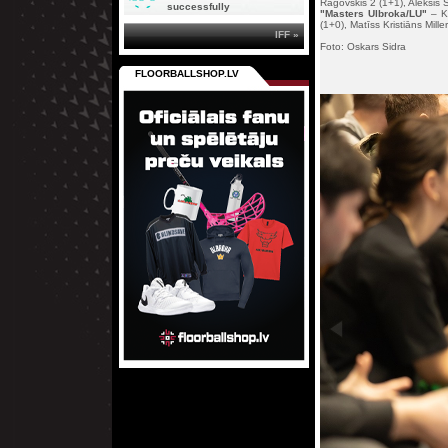
Ragovskis 2 (1+1), Aleksis Š
successfully
"Masters Ulbroka/LU"
– Kr
(1+0), Matīss Kristiāns Mille
IFF »
Foto: Oskars Sidra
FLOORBALLSHOP.LV