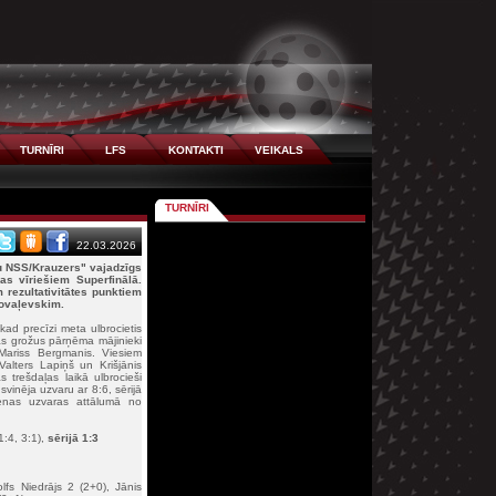
TURNĪRI
LFS
KONTAKTI
VEIKALS
TURNĪRI
22.03.2026
u NSS/Krauzers" vajadzīgs
gas vīriešiem Superfinālā.
m rezultativitātes punktiem
ovaļevskim.
 kad precīzi meta ulbrocietis
as grožus pārņēma mājinieki
Mariss Bergmanis. Viesiem
Valters Lapiņš un Krišjānis
s trešdaļas laikā ulbrocieši
svinēja uzvaru ar 8:6, sērijā
enas uzvaras attālumā no
1:4, 3:1),
sērijā 1:3
fs Niedrājs 2 (2+0), Jānis