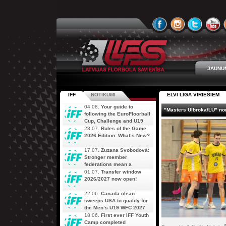
JAUNU
IFF
NOTIKUMI
ELVI LĪGA VĪRIEŠIEM
04.08.
Your guide to
"Masters Ulbroka/LU" no
following the EuroFloorball
Cup, Challenge and U19
AOFC Qualifiers
23.07.
Rules of the Game
simultaneously
2026 Edition: What’s New?
17.07.
Zuzana Svobodová:
Stronger member
federations mean a
stronger future for floorball
01.07.
Transfer window
2026/2027 now open!
22.06.
Canada clean
sweeps USA to qualify for
the Men’s U19 WFC 2027
18.06.
First ever IFF Youth
Camp completed