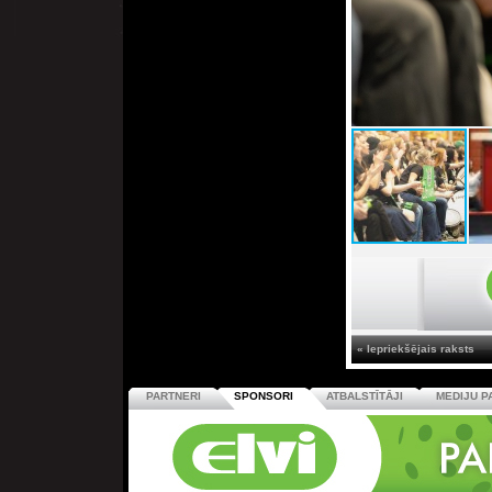
« Iepriekšējais raksts
PARTNERI
SPONSORI
ATBALSTĪTĀJI
MEDIJU P