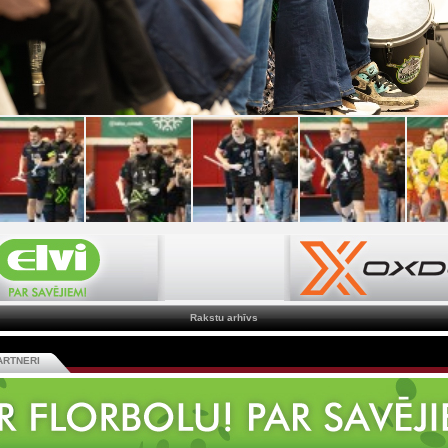
Rakstu arhīvs
ARTNERI