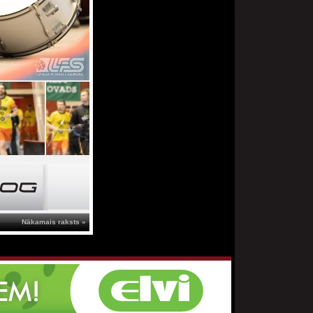
Nākamais raksts »