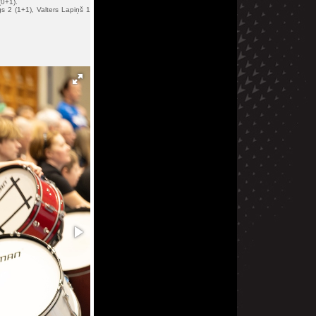
(0+1).
gs 2 (1+1), Valters Lapiņš 1