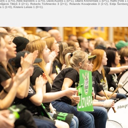
ērs 1 (1+0), Aldis Banders 1 (1+0), Dāvis Auziņš 1 (0+1), Dilans Kronentāls 1 (0+1), Ralfs Polis 1 
išjānis Tiltiņš 3 (2+1), Roberts Trofimenko 3 (2+1), Rolands Kovaļevskis 3 (1+2), Edijs Šenber
rs 1 (1+0), Kristers Leksis 1 (0+1).