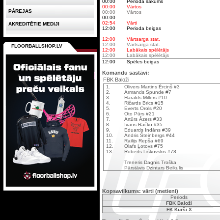
00:00
Perioda sākums
00:00
Vārtos
PĀREJAS
00:00
Vārtos
00:00
02:54
Vārti
AKREDITĒTIE MEDIJI
12:00
Perioda beigas
12:00
Vārtsarga stat.
12:00
Vārtsarga stat.
FLOORBALLSHOP.LV
12:00
Labākais spēlētājs
12:00
Labākais spēlētājs
12:00
Spēles beigas
Komandu sastāvi:
FBK Baloži
1.
Olivers Martins Ērciņš #3
2.
Armands Spunde #7
3.
Haralds Millers #10
4.
Ričards Brics #15
5.
Everts Orols #20
6.
Oto Pūrs #21
7.
Artūrs Āzers #33
8.
Ivans Račko #35
9.
Eduards Indāns #39
10.
Andris Šteinbergs #44
11.
Railijs Repša #69
12.
Olafs Ļotovs #75
13.
Roberts Liškovskis #78
Treneris Dagnis Troška
Pārstāvis Dzintars Beikulis
Kopsavilkums: vārti (metieni)
Periods
FBK Baloži
FK Kurši X