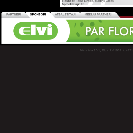
Tiesneši:
Toms Ēvalds, Mārtiņš Gross
Apmeklētāji:
45
PARTNERI
SPONSORI
ATBALSTĪTĀJI
MEDIJU PARTNERI
Miera iela 15-1, Rīga, LV-1001, t: +37