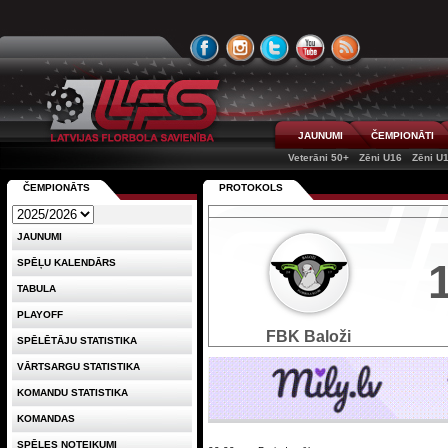
JAUNUMI
ČEMPIONĀTI
Veterāni 50+
Zēni U16
Zēni U
ČEMPIONĀTS
PROTOKOLS
JAUNUMI
SPĒĻU KALENDĀRS
TABULA
PLAYOFF
FBK Baloži
SPĒLĒTĀJU STATISTIKA
VĀRTSARGU STATISTIKA
KOMANDU STATISTIKA
KOMANDAS
SPĒLES NOTEIKUMI